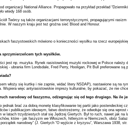
 organizacji National Alliance. Propagowało na przykład przekład “Dzienników
ło wtedy 168 osób.
i Kościół Twórcy są także organizacjami terrorystycznymi, propagującymi rasiz
elnie. W naszym kraju jest też groźna sieć Blood and Honour.
iskach faszystowskich mówiono o konieczności wysiłku na rzecz europejskieg
a sprzymierzeńcem tych wysiłków.
reści jest np. muzyka. Rynek rasistowskiej muzyki rockowej w Polsce należy 
j - ubrania firm Londsdale, Fred Perry, Hooligan, Pit Bull preferowane są 
wiada?
sem włoży się kurtkę i nie zapnie, widać litery NSDAP), nastawione są na ry
a. Wspiera więc antyrasistowskie imprezy kulturalne, by pokazać, że nie ch
 ruch narodowy od faszyzmu, odżegnując się od tego drugiego. Na ile je
o jednak brać za dobrą monetę klasyfikowanie tej partii jako postendeckiej c
dców i publikacjom ideowym, łatwo dostrzeżemy, że odwołuje się ona wprost 
latach trzydziestych stał się Jędrzej Giertych. Był to ruch, nawet jak na la
hów, które - jak faszyzm we Włoszech, hitleryzm w Niemczech, obóz Salazara 
porządek narodowy” (J. Giertych “O wyjście z kryzysu”, Warszawa 1938, str. 