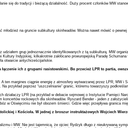
ie się do tradycji i bieżącą działalność. Duży procent członków MW stanowią
ać młodzież na gruncie subkultury skinheadów. Można nawet mówić o pewnej r
z udziałem grup jednoznacznie identyfikowanych z tą subkulturą. MW organizo
 Kultury Indyjskiej, kilkakrotnie zakłócano proeuropejską Paradę Schuman
ła otwarcie antychrześcijańskie.
a łączenie ich z grupami rasistowskimi. Bo przecież LPR to partia, ow
y. A ten margines ciągnie energię z atmosfery wytwarzanej przez LPR, MW i 
ii. Na przykład poprzez “uszczelnianie” granic, któremu towarzyszy podkreśl
h działaczy LPR (na przykład w debacie sejmowej o Instytucie Pamięci Naro
oncertów rockowych dla skinheadów. Ryszard Bender - jeden z założycieli LP
że obóz w Oświęcimiu nie był obozem śmierci. Gdzie więc przepływa granica
tolickiej i Kościoła. W jednej z broszur instruktażowych Wojciech Wi
onalizmu i MW. Nie jest tajemnicą, że ojciec Rydzyk długo z nieukrywaną symp