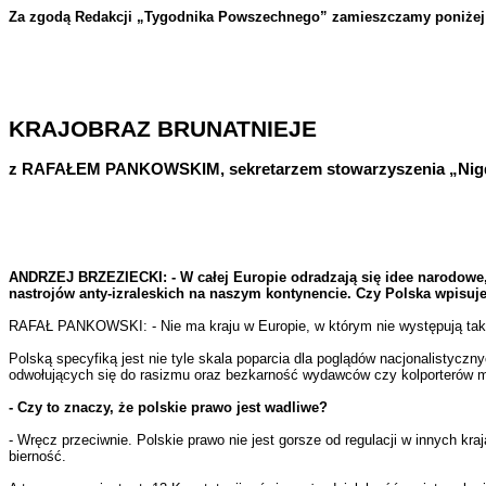
Za zgodą Redakcji „Tygodnika Powszechnego” zamieszczamy poniżej w
KRAJOBRAZ BRUNATNIEJE
z RAFAŁEM PANKOWSKIM, sekretarzem stowarzyszenia „Nigdy
ANDRZEJ BRZEZIECKI: - W całej Europie odradzają się idee narodowe, 
nastrojów anty-izraleskich na naszym kontynencie. Czy Polska wpisuje
RAFAŁ PANKOWSKI: - Nie ma kraju w Europie, w którym nie występują takie
Polską specyfiką jest nie tyle skala poparcia dla poglądów nacjonalistyczn
odwołujących się do rasizmu oraz bezkarność wydawców czy kolporterów ma
- Czy to znaczy, że polskie prawo jest wadliwe?
- Wręcz przeciwnie. Polskie prawo nie jest gorsze od regulacji w innych kr
bierność.