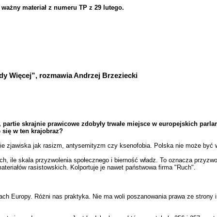
ażny materiał z numeru TP z 29 lutego.
 Więcej”, rozmawia Andrzej Brzeziecki
partie skrajnie prawicowe zdobyły trwałe miejsce w europejskich parlam
 się w ten krajobraz?
 zjawiska jak rasizm, antysemityzm czy ksenofobia. Polska nie może być wy
ych, ile skala przyzwolenia społecznego i bierność władz. To oznacza przyzwo
teriałów rasistowskich. Kolportuje je nawet państwowa firma "Ruch".
ajach Europy. Różni nas praktyka. Nie ma woli poszanowania prawa ze strony i