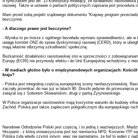
A tymczasem jest art. 13 Konstytucji mówiący, że działalność rasistowska 
rasowej. Także w ustawie o partiach politycznych zapisana jest procedura 
Mam przed sobą projekt rządowego dokumentu “Krajowy program przeciwdziałan
bezczynne.
- A dlaczego prawo jest bezczynne?
- Wynika to po trosze z ogólnego bezwładu wymiaru sprawiedliwości, ale w te
uwagę komitet ONZ do spraw dyskryminacji rasowej (CERD), który w ubiegłym
mają właśnie olbrzymią szkodliwość społeczną.
Bezkarność działalności rasistowskiej stoi w sprzeczności z zobowiązaniam
Europy (ECRI) nie przyniosły efektu i do Unii Europejskiej wchodzimy z n
- W mediach głośno było o międzynarodowych organizacjach: Kościół 
kraju?
- Polska jest integralną częścią europejskiej sceny neofaszystowskiej. Ra
zaczęły przenikać do nas już w latach 90. Doszło jedynie do przesunięcia
związał się z Soborem Słowiańskim, drugi z partią Żyrynowskiego.
W Polsce organizacje rasistowskie mają korzystne warunki do budowy infra
Zachód. Polska jest także zapleczem poligraficznym dla europejskiego ruc
Narodowe Odrodzenie Polski jest częścią, i to jedną z ważniejszych, Między
Hiszpanii - z którą stowarzyszona jest też niemiecka NPD. Korzenie ITP się
Polska żyła wtedy czymś innym, więc nie pamiętamy, że był to jeden z naj