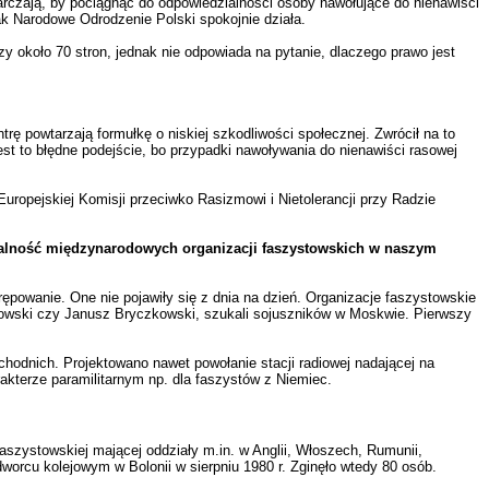
tarczają, by pociągnąć do odpowiedzialności osoby nawołujące do nienawiści
ak Narodowe Odrodzenie Polski spokojnie działa.
zy około 70 stron, jednak nie odpowiada na pytanie, dlaczego prawo jest
trę powtarzają formułkę o niskiej szkodliwości społecznej. Zwrócił na to
st to błędne podejście, bo przypadki nawoływania do nienawiści rasowej
uropejskiej Komisji przeciwko Rasizmowi i Nietolerancji przy Radzie
ałalność międzynarodowych organizacji faszystowskich w naszym
ępowanie. One nie pojawiły się z dnia na dzień. Organizacje faszystowskie
jkowski czy Janusz Bryczkowski, szukali sojuszników w Moskwie. Pierwszy
hodnich. Projektowano nawet powołanie stacji radiowej nadającej na
akterze paramilitarnym np. dla faszystów z Niemiec.
faszystowskiej mającej oddziały m.in. w Anglii, Włoszech, Rumunii,
dworcu kolejowym w Bolonii w sierpniu 1980 r. Zginęło wtedy 80 osób.