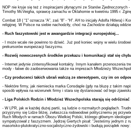
NOP nie kryje się też z inspiracjami płynącymi ze Stanów Zjednoczonych - od
Timothy McVeigha, sprawcę zamachu w Oklahomie w kwietniu 1995 r. Zginę
Combat 18 ( “1” oznacza “A”, zaś “8” - “H”. AH to inicjały Adolfa Hitlera) 
religijnej. W Polsce na siebie nachodziły, choć na Zachodzie działają oddzi
- Ruch faszystowski jest w awangardzie integracji europejskiej...
- I może wcale nie powinno to dziwić. Już pod koniec wojny w wielu środow
prekursorów europeizacji faszyzmu.
- Rozwój nowoczesnych środków przekazu i komunikacji stał się chyb
- Internet jedynie zintensyfikował kontakty. Innym kanałem przenoszenia t
mody - łatwe do zaobserwowania także na imprezach Młodzieży Wszechpolskie
- Czy producenci takich ubrań walczą ze stereotypem, czy im on odpo
- Niektóre firmy, jak niemiecka marka Consdaple (gdy na bluzę z takim napi
sposób wpływa na wizerunek firmy i stara się dystansować od tego zjawisk
- Liga Polskich Rodzin i Młodzież Wszechpolska starają się odróżniać
- W LPR, jak w każdej dużej partii, są ludzie o rozmaitych poglądach. Trudn
przyjrzymy się Lidze bliżej, zwłaszcza rodowodowi politycznemu jej przywó
Ruch Młodych w ramach Obozu Wielkiej Polski, którego głównym ideologiem w 
sympatyzował z faszyzmem. Jędrzej Giertych pisał: “Jesteśmy jednym z ruc
masońsko-plutokratyczno-socjalistyczno-żydowski i budują porządek nowy: 