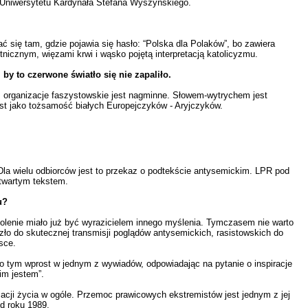
i Uniwersytetu Kardynała Stefana Wyszyńskiego.
 się tam, gdzie pojawia się hasło: “Polska dla Polaków”, bo zawiera
etnicznym, więzami krwi i wąsko pojętą interpretacją katolicyzmu.
by to czerwone światło się nie zapaliło.
z organizacje faszystowskie jest nagminne. Słowem-wytrychem jest
st jako tożsamość białych Europejczyków - Aryjczyków.
la wielu odbiorców jest to przekaz o podtekście antysemickim. LPR pod
otwartym tekstem.
u?
okolenie miało już być wyrazicielem innego myślenia. Tymczasem nie warto
zło do skutecznej transmisji poglądów antysemickich, rasistowskich do
sce.
o tym wprost w jednym z wywiadów, odpowiadając na pytanie o inspiracje
im jestem”.
izacji życia w ogóle. Przemoc prawicowych ekstremistów jest jednym z jej
d roku 1989.