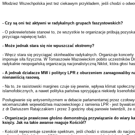
Młodzież Wszechpolska jest też ciekawym przykładem, jeśli chodzi o odwołan
- Czy są oni też aktywni w radykalnych grupach faszystowskich?
- O pokrewieństwie stanowi to, że wszystkie te organizacje próbują pozysk
przyciąga najwięcej ludzi.
- Może jednak stara się nie wpuszczać ekstremy?
- Wręcz stara się przyciągać skinheadów radykalnych. Organizuje koncerty 
imponuje siła fizyczna. W Tomaszowie Mazowieckim pobito uczestników Dni
radykalnie neopogańską organizacją nacjonalistyczną Niklot, która głosi has
- A jednak działacze MW i politycy LPR z oburzeniem zareagowaliby n
nienawiścią rasową.
- Na to, że rasistowski margines czuje się pewnie, wpływa klimat społeczn
islamofobicznych, a nawet polityka państwa sprzyjająca niekiedy ksenofob
Posługiwanie się antysemityzmem w debacie parlamentarnej przez czołowyc
wicemarszałek województwa mazowieckiego z ramienia LPR - jest bywalcem k
z dr Dariuszem Ratajczakiem i przez 3 godziny obaj panowie twierdzili, 
- Organizacje prawicowe głośno demonstrują przywiązanie do wiary ka
księży. Jak na takie awanse reaguje Kościół?
- Kościół reprezentuje szerokie spektrum, jeśli chodzi o stosunek do nacj