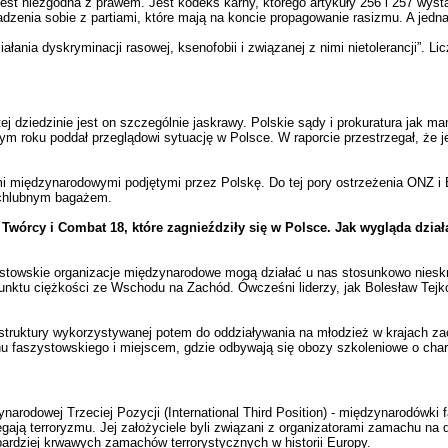
jest niezgodna z prawem. Jest kodeks karny, którego artykuły 256 i 257 wys
radzenia sobie z partiami, które mają na koncie propagowanie rasizmu. A jedn
ia dyskryminacji rasowej, ksenofobii i związanej z nimi nietolerancji”. Lic
j dziedzinie jest on szczególnie jaskrawy. Polskie sądy i prokuratura jak man
 roku poddał przeglądowi sytuację w Polsce. W raporcie przestrzegał, że je
i międzynarodowymi podjętymi przez Polskę. Do tej pory ostrzeżenia ONZ i E
iechlubnym bagażem.
Twórcy i Combat 18, które zagnieździły się w Polsce. Jak wygląda dzi
sistowskie organizacje międzynarodowe mogą działać u nas stosunkowo nieskr
 punktu ciężkości ze Wschodu na Zachód. Ówcześni liderzy, jak Bolesław Te
struktury wykorzystywanej potem do oddziaływania na młodzież w krajach zac
hu faszystowskiego i miejscem, gdzie odbywają się obozy szkoleniowe o char
narodowej Trzeciej Pozycji (International Third Position) - międzynarodówki 
gają terroryzmu. Jej założyciele byli związani z organizatorami zamachu na 
bardziej krwawych zamachów terrorystycznych w historii Europy.