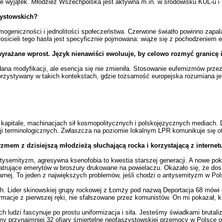
ie wyjątek. Młodzież Wszechpolska jest aktywna m.in. w środowisku KUL-u 
zystowskich?
geniczności i jednolitości społeczeństwa. Czerwone światło powinno zapalać
głosicieli tego hasła jest specyficznie pojmowana: wiąże się z pochodzeniem 
yrażane wprost. Język nienawiści ewoluuje, by celowo rozmyć granicę i 
na modyfikacji, ale esencja się nie zmieniła. Stosowanie eufemizmów prze
orzystywany w takich kontekstach, gdzie tożsamość europejska rozumiana je
kapitale, machinacjach sił kosmopolitycznych i polskojęzycznych mediach. D
cji terminologicznych. Zwłaszcza na poziomie lokalnym LPR komunikuje się 
mem z dzisiejszą młodzieżą słuchającą rocka i korzystającą z internet
e antysemityzm, agresywna ksenofobia to kwestia starszej generacji. A nowe p
patrujące emerytów w broszury drukowane na powielaczu. Okazało się, że dos
arnej. To jeden z największych problemów, jeśli chodzi o antysemityzm w Pol
h. Lider skinowskiej grupy rockowej z Łomży pod nazwą Deportacja 68 mówi 
ormacje z pierwszej ręki, nie sfałszowane przez komunistów. On mi pokazał, k
ch ludzi fascynuje po prostu uniformizacja i siła. Jesteśmy świadkami brutal
y przynajmniej 32 ofiary śmiertelne neofaszystowskiej przemocy w Polsce o