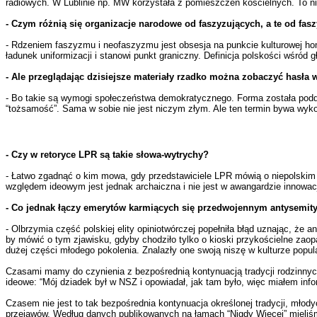
radiowych. W Lublinie np. MW korzystała z pomieszczeń kościelnych. To n
- Czym różnią się organizacje narodowe od faszyzujących, a te od fas
- Rdzeniem faszyzmu i neofaszyzmu jest obsesja na punkcie kulturowej homo
ładunek uniformizacji i stanowi punkt graniczny. Definicja polskości wśród 
- Ale przeglądając dzisiejsze materiały rzadko można zobaczyć hasła w
- Bo takie są wymogi społeczeństwa demokratycznego. Forma została podda
“tożsamość”. Sama w sobie nie jest niczym złym. Ale ten termin bywa wyk
- Czy w retoryce LPR są takie słowa-wytrychy?
- Łatwo zgadnąć o kim mowa, gdy przedstawiciele LPR mówią o niepolskim 
względem ideowym jest jednak archaiczna i nie jest w awangardzie innowa
- Co jednak łączy emerytów karmiących się przedwojennym antysemityz
- Olbrzymia część polskiej elity opiniotwórczej popełniła błąd uznając, ż
by mówić o tym zjawisku, gdyby chodziło tylko o kioski przykościelne zao
dużej części młodego pokolenia. Znalazły one swoją niszę w kulturze popul
Czasami mamy do czynienia z bezpośrednią kontynuacją tradycji rodzinnyc
ideowe: “Mój dziadek był w NSZ i opowiadał, jak tam było, więc miałem inf
Czasem nie jest to tak bezpośrednia kontynuacja określonej tradycji, młody
przejawów. Według danych publikowanych na łamach “Nigdy Więcej” mieliśm