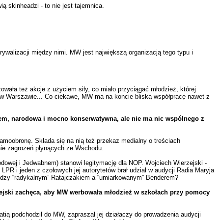
 skinheadzi - to nie jest tajemnica.
ywalizacji między nimi. MW jest największą organizacją tego typu i
wała też akcje z użyciem siły, co miało przyciągać młodzież, której
a w Warszawie... Co ciekawe, MW ma na koncie bliską współpracę nawet z
szem, narodowa i mocno konserwatywna, ale nie ma nic wspólnego z
Samoobronę. Składa się na nią też przekaz medialny o treściach
anie zagrożeń płynących ze Wschodu.
dowej i Jedwabnem) stanowi legitymację dla NOP. Wojciech Wierzejski -
R i jeden z czołowych jej autorytetów brał udział w audycji Radia Maryja
 między “radykalnym” Ratajczakiem a “umiarkowanym” Benderem?
erzejski zachęca, aby MW werbowała młodzież w szkołach przy pomocy
atią podchodził do MW, zapraszał jej działaczy do prowadzenia audycji