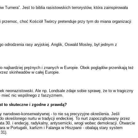
 Turnera”. Jest to biblia rasistowskich terrorystów, która zainspirowała
m i przemoc, choć Kościół Twórcy pretenduje przy tym do miana organizacji
o odrodzenia rasy aryjskiej. Anglik, Oswald Mosley, był jednym z
do najbardziej prężnych i znanych w Europie. Obok poglądów przenikają też
przez skinheadów w całej Europie.
nek neonazistowski. Ale np. Londsale zdaje sobie sprawę, że to w tragiczny
ce mieć nic wspólnego z faszyzmem.
st to skuteczne i zgodne z prawdą?
zy narodowo-konserwatywnej - to nie są precyzyjne określenia. Jeśli
do określonego nurtu w tradycji endeckiej. To nurt zapoczątkowany przez
ta 30. i endecję, radykalny, antysemicki, wrogi wobec demokracji. Otwarcie
w Portugalii, karlizm i Falanga w Hiszpanii - obalają stary system
31).