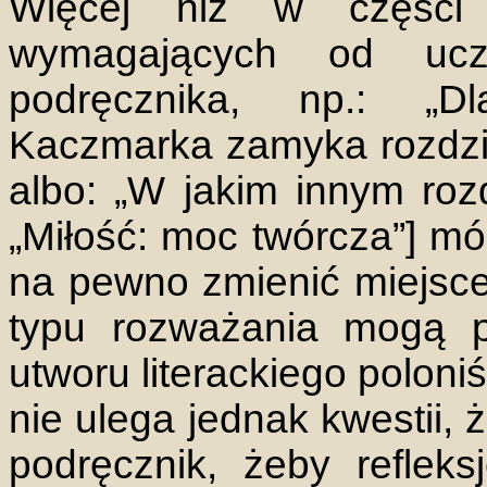
Więcej niż w części 
wymagających od uczn
podręcznika, np.: „D
Kaczmarka zamyka rozdzi
albo: „W jakim innym rozd
„Miłość: moc twórcza”] mó
na pewno zmienić miejsce
typu rozważania mogą p
utworu literackiego poloni
nie ulega jednak kwestii, 
podręcznik, żeby reflek