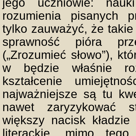
jego uczniowie: nauk
rozumienia pisanych p
tylko zauważyć, że takie
sprawność pióra prze
(„Zrozumieć słowo”), któ
w będzie właśnie roz
kształcenie umiejętnoś
najważniejsze są tu kw
nawet zaryzykować st
większy nacisk kładzie
literackie, mimo tego