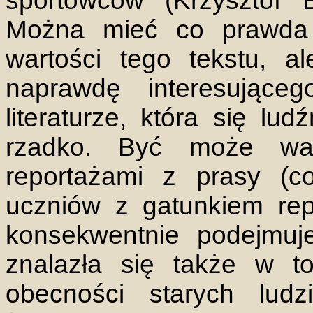
sportowców (Krzysztof B
Można mieć co prawda w
wartości tego tekstu, a
naprawdę interesując
literaturze, która się lu
rzadko. Być może war
reportażami z prasy (c
uczniów z gatunkiem rep
konsekwentnie podejmuje
znalazła się także w t
obecności starych ludz