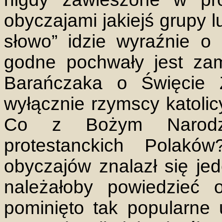
obyczajami jakiejś grupy 
słowo” idzie wyraźnie o 
godne pochwały jest zam
Barańczaka o Święcie 
wyłącznie rzymscy katoli
Co z Bożym Narodze
protestanckich Polakó
obyczajów znalazł się jede
należałoby powiedzieć 
pominięto tak popularne