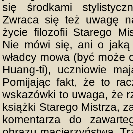
się środkami stylistyc
Zwraca się też uwagę na
życie filozofii Starego M
Nie mówi się, ani o jaką
władcy mowa (być może o
Huang-ti), uczniowie maj
Pomijając fakt, że to ra
wskazówki to uwaga, że rze
książki Starego Mistrza, z
komentarza do zawarte
obrazu macierzyństwa. Trz