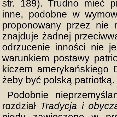
str. 189). Trudno mieć 
inne, podobne w wymowi
proponowany przez nie m
znajduje żadnej przeciww
odrzucenie inności nie j
warunkiem postawy patri
kiczem amerykańskiego Di
żeby być polską patriotką.
Podobnie nieprzemyśla
rozdział
Tradycja i obycza
nigdy zawieszone w pró