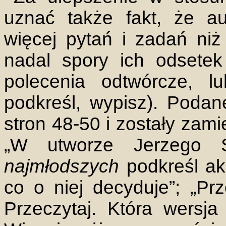
uznać także fakt, że a
więcej pytań i zadań niż
nadal spory ich odsetek
polecenia odtwórcze, l
podkreśl, wypisz). Podan
stron 48-50 i zostały zami
„W utworze Jerzego 
najmłodszych
podkreśl ak
co o niej decyduje”; „Prz
Przeczytaj. Która wersja 