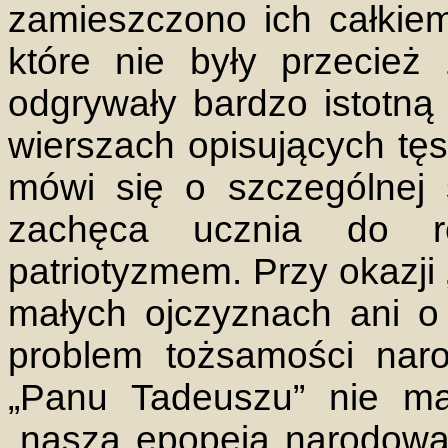
zamieszczono ich całkiem 
które nie były przecież 
odgrywały bardzo istotną
wierszach opisujących tę
mówi się o szczególnej s
zachęca ucznia do re
patriotyzmem. Przy okazji 
małych ojczyznach ani o
problem tożsamości naro
„Panu Tadeuszu” nie ma 
„nasza epopeja narodowa”