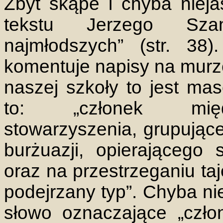
Zbyt skąpe i chyba nieja
tekstu Jerzego Szan
najmłodszych” (str. 38)
komentuje napisy na murze
naszej szkoły to jest ma
to: „członek międz
stowarzyszenia, grupująceg
burżuazji, opierającego 
oraz na przestrzeganiu taj
podejrzany typ”. Chyba ni
słowo oznaczające „człon