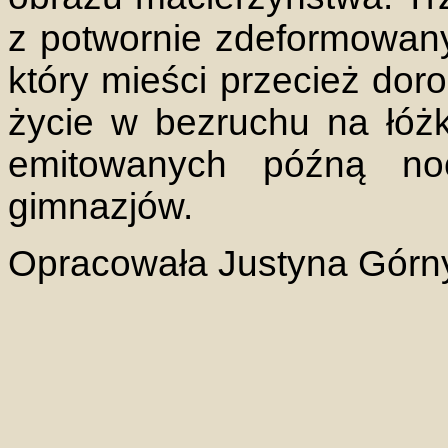
z potwornie zdeformowa
który mieści przecież dor
życie w bezruchu na łóżk
emitowanych późną no
gimnazjów.
Opracowała Justyna Górn