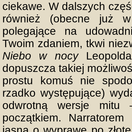
ciekawe. W dalszych częśc
również (obecne już w
polegające na udowadn
Twoim zdaniem, tkwi niez
Niebo w nocy
Leopolda
dopuszcza takiej możliwośc
prostu komuś nie spodo
rzadko występujące) wyda
odwrotną wersje mitu 
początkiem. Narratorem
jasna o wyprawę po złote 