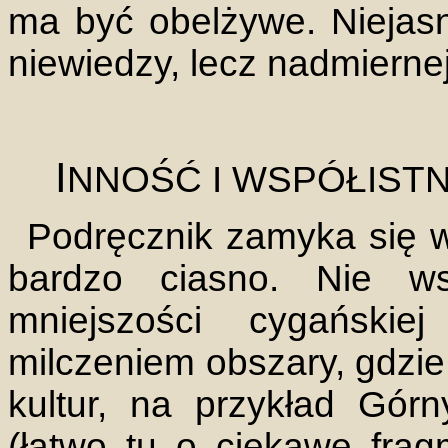
ma być obelżywe. Niejasno
niewiedzy, lecz nadmiernej
I
NNOŚĆ I WSPÓŁISTN
Podręcznik zamyka się w
bardzo ciasno. Nie ws
mniejszości cygańskie
milczeniem obszary, gdzie
kultur, na przykład Gór
(łatwo tu o ciekawe frag