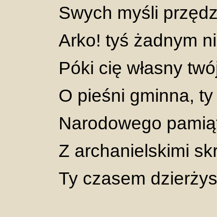
Swych myśli przędz
Arko! tyś żadnym n
Póki cię własny twó
O pieśni gminna, ty 
Narodowego pamiąt
Z archanielskimi sk
Ty czasem dzierżysz