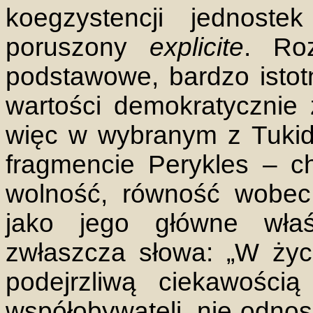
koegzystencji jednoste
poruszony
explicite
. Ro
podstawowe, bardzo istot
wartości demokratycznie 
więc w wybranym z Tuki
fragmencie Perykles – c
wolność, równość wobec 
jako jego główne wła
zwłaszcza słowa: „W ży
podejrzliwą ciekawośc
współobywateli, nie odnos