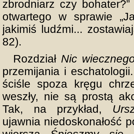
zbrodniarz czy bohater?” (
otwartego w sprawie „J
jakimiś ludźmi... zostawi
82).
Rozdział
Nic wiecznego
przemijania i eschatologii
ściśle spoza kręgu chrze
weszły, nie są prostą akc
Tak, na przykład,
Urs
ujawnia niedoskonałość po