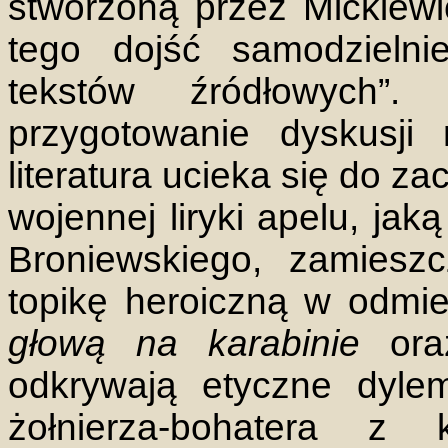
stworzoną przez Mickiew
tego dojść samodzielni
tekstów źródłowych”
przygotowanie dyskusji
literatura ucieka się do z
wojennej liryki apelu, ja
Broniewskiego, zamieszc
topikę heroiczną w odmi
głową na karabinie
or
odkrywają etyczne dyle
żołnierza-bohatera z