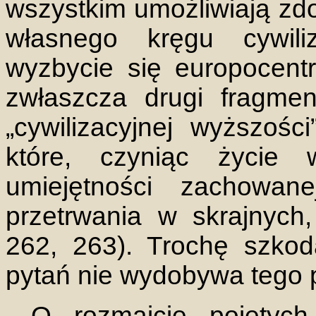
wszystkim umożliwiają zd
własnego kręgu cywil
wyzbycie się europocent
zwłaszcza drugi fragme
„cywilizacyjnej wyższośc
które, czyniąc życie 
umiejętności zachowan
przetrwania w skrajnych
262, 263). Trochę szko
pytań nie wydobywa tego 
O rozmaicie pojętych