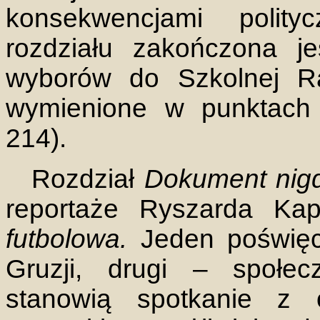
konsekwencjami polity
rozdziału zakończona je
wyborów do Szkolnej Ra
wymienione w punktach 
214).
Rozdział
Dokument nigdy
reportaże Ryszarda Kap
futbolowa.
Jeden poświę
Gruzji, drugi – społec
stanowią spotkanie z 