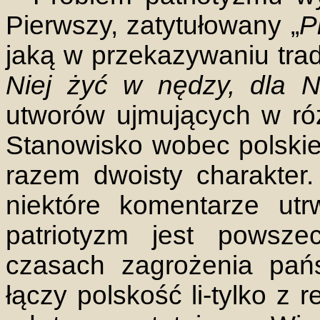
Pierwszy, zatytułowany
„
P
jaką w przekazywaniu tradyc
Niej żyć w nędzy, dla N
utworów ujmujących w ró
Stanowisko wobec polski
razem dwoisty charakter. 
niektóre komentarze utr
patriotyzm jest powsz
czasach zagrożenia pańs
łączy polskość li-tylko z 