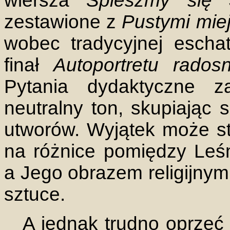
wiersza
Śpieszmy się
zestawione z
Pustymi mie
wobec tradycyjnej eschat
finał
Autoportretu rados
Pytania dydaktyczne z
neutralny ton, skupiając s
utworów. Wyjątek może s
na różnice pomiędzy Le
a Jego obrazem religijny
sztuce.
A jednak trudno oprzeć