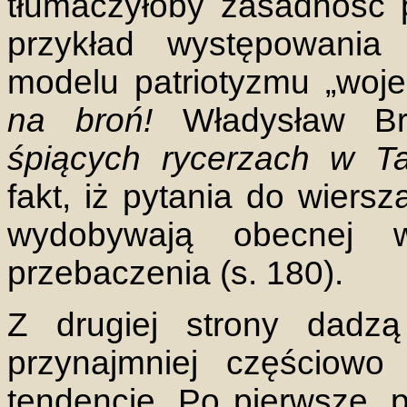
tłumaczyłoby zasadność 
przykład występowania
modelu patriotyzmu „wo
na broń!
Władysław Bro
śpiących rycerzach w Ta
fakt, iż pytania do wiers
wydobywają obecnej w
przebaczenia (s. 180).
Z drugiej strony dadz
przynajmniej częściow
tendencje. Po pierwsze, p