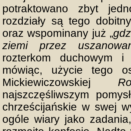
potraktowano zbyt jed
rozdziały są tego dobit
oraz wspominany już „
gdz
ziemi przez uszanowani
rozterkom duchowym i
mówiąc, użycie tego o
Mickiewiczowskiej
Ro
najszczęśliwszym pomysłe
chrześcijańskie w swej 
ogóle wiary jako zadania