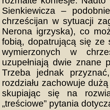
rozmaite konfesje. Nadt
Sienkiewicza – podobni
chrześcijan w sytuacji z
Nerona igrzyska), co mo
fobią, dopatrującą się ze
wymierzonych w chrześc
uzupełniają dwie znane p
Trzeba jednak przyznać
rozdziału zachowuje dużą 
skupiając się na rozwią
„treściowe” pytania dotyc