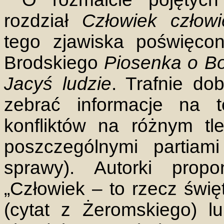
rozdział
Człowiek człowi
tego zjawiska poświęcona
Brodskiego
Piosenka o Bo
Jacyś ludzie
. Trafnie do
zebrać informacje na 
konfliktów na różnym tl
poszczególnymi partiam
sprawy). Autorki prop
„Człowiek – to rzecz święt
(cytat z Żeromskiego) lu