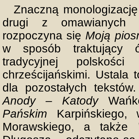
Znaczną monologizację 
drugi z omawianych r
rozpoczyna się
Moją pios
w sposób traktujący 
tradycyjnej polskośc
chrześcijańskimi. Ustala 
dla pozostałych tekstów
Anody – Katody
Wańko
Pańskim
Karpińskiego,
Morawskiego, a także