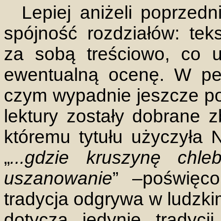
Lepiej aniżeli poprzed
spójność rozdziałów: tek
za sobą treściowo, co u
ewentualną ocenę. W pe
czym wypadnie jeszcze pow
lektury zostały dobrane z
któremu tytułu użyczyła
„
...gdzie kruszynę chl
uszanowanie
”
–poświęco
tradycja odgrywa w ludzkim
dotyczą jedynie tradycj