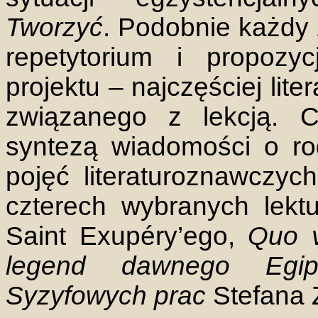
Tworzyć
. Podobnie każdy 
repetytorium i propozy
projektu – najczęściej lit
związanego z lekcją. C
syntezą wiadomości o rod
pojęć literaturoznawczy
czterech wybranych lektu
Saint Exupéry’ego,
Quo v
legend dawnego Egip
Syzyfowych prac
Stefana 