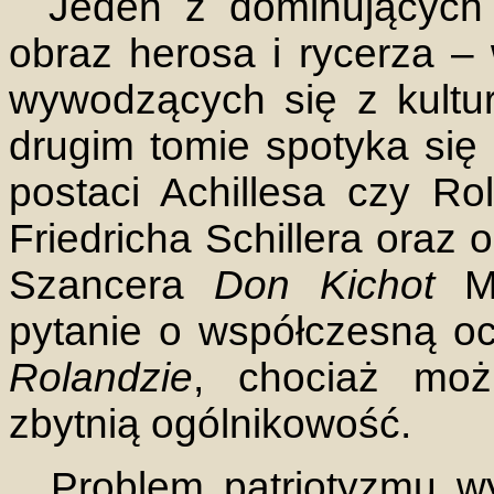
Jeden z dominujących
obraz herosa i rycerza –
wywodzących się z kultur
drugim tomie spotyka się
postaci Achillesa czy Ro
Friedricha Schillera oraz
Szancera
Don Kichot
M
pytanie o współczesną 
Rolandzie
, chociaż moż
zbytnią ogólnikowość.
Problem patriotyzmu w