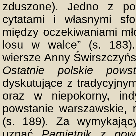
zduszone). Jedno z pol
cytatami i własnymi sf
między oczekiwaniami mł
losu w walce” (s. 183)
wiersze Anny Świrszczyńsk
Ostatnie polskie pows
dyskutujące z tradycyjny
oraz w niepokorny, ind
powstanie warszawskie, 
(s. 189). Za wymykając
uznać
Pamiętnik z pow