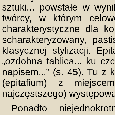
sztuki... powstałe w wy
twórcy, w którym celow
charakterystyczne dla ko
scharakteryzowany, pasti
klasycznej stylizacji. Ep
„ozdobna tablica... ku c
napisem...” (s. 45). Tu z 
(epitafium) z miejsc
najczęstszego) występowa
Ponadto niejednokro