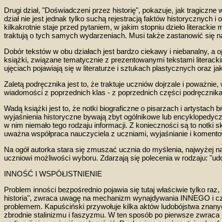
Drugi dział, "Doświadczeni przez historię", pokazuje, jak tragiczn
dział nie jest jednak tylko suchą rejestracją faktów historycznych i
kilkakrotnie
staje przed pytaniem,
w jakim stopniu dzieło literackie
traktują o tyc
h samych wydarzeniach. Musi
także zastanowić się
n
Dobór tekstów w obu działach jest bardzo ciekawy i niebanalny, a op
książki
,
związane
tematycznie z prezentowanymi tekstami literacki
ujęciach pojawiają się w literaturze i sztukach plastycznych
oraz
jak
Zaletą podręcznika jest to, że traktuje uczniów dojrzale i poważni
wiadomości
z poprzednich klas - z poprzednich cz
ęści podręcznika
Wadą
ksi
ążki
jest
to, że notki biograficzne
o pisarzach i artystach
br
wyjaśnienia historyczne bywają
zbyt ogólnikowe lub encyklopedycz
w nim niemało tego rodzaju informacji. Z konieczności są to notk
i 
uważna współpraca nauczyciela
z uczniami
, wyjaśnianie
i komento
Na ogół autorka stara się zmuszać ucznia do myślenia, najwyżej n
uczniowi możliwości wyboru. Zdarzają się polecenia w rodzaju: "udow
INNOŚĆ I WSPÓŁISTNIENIE
Problem inności bezpośrednio pojawia się tutaj właściwie tylko r
historia", zwraca uwagę na mechanizm wynajdywania INNEGO i czyn
problemem. Kapuściński przywołuje kilka aktów ludobójstwa znanych
zbrodnie stalinizmu i faszyzmu. W ten sposób po pierwsze zwraca 