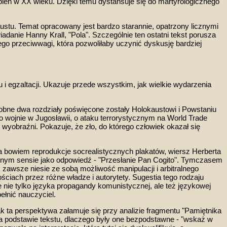
pień
w XX wieku
. Dzięki temu dystansuje się do martyrologicznego
caustu. Temat
opracowany jest bardzo starannie, opatrzony licznymi
adanie Hanny Krall, "Pola". Szczególnie ten ostatni tekst porusza
go przeciwwagi, która pozwoliłaby uczynić dyskusję bardziej
u i egzaltacji. Ukazuje przede wszystkim, jak
wielkie wydarzenia
sobne dwa rozdziały poświęcone zostały Holokaustowi i Powstaniu
o wojnie w Jugosławii, o ataku terrorystycznym na
World Trade
wyobraźni. Pokazuje, że zło, do którego człowiek okazał się
 bowiem reprodukcje socrealistycznych plakatów, wiersz Herberta
pewnym sensie jako odpowiedź - "Przesłanie Pan Cogito". Tymczasem
 zawsze niesie ze sobą możliwość manipulacji i
arbitralnego
ciach przez różne władze i autorytety.
Sugestia tego rodzaju
 nie tylko języka propagandy komunistycznej, ale też językowej
ełnić nauczyciel
.
k ta perspektywa załamuje się przy analizie fragmentu "Pamiętnika
 na podstawie tekstu, dlaczego były one bezpodstawne - "wskaż w