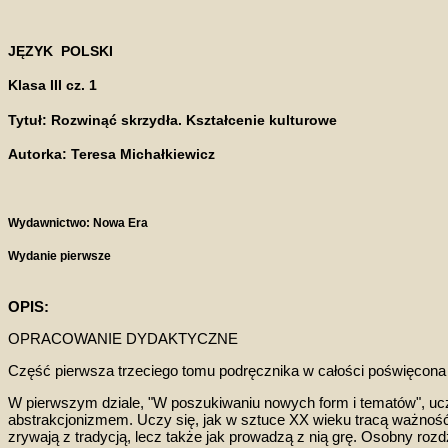
JĘZYK POLSKI
Klasa III cz. 1
Tytuł: Rozwinąć skrzydła. Kształcenie kulturowe
Autorka: Teresa Michałkiewicz
Wydawnictwo: Nowa Era
Wydanie pierwsze
OPIS:
OPRACOWANIE DYDAKTYCZNE
Część pierwsza trzeciego tomu podręcznika w całości poświęcon
a
W pierwszym dziale, "W poszukiwaniu nowych form i tematów", uc
abstrakcjonizmem. Uczy się, jak w sztuc
e XX wieku
tracą ważność
zrywają z tradycją, lecz także jak prowadzą z nią grę. Osobny roz