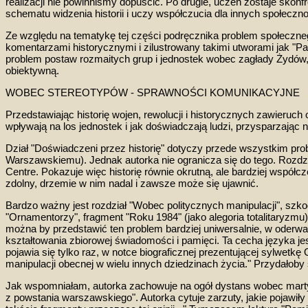
realizacji nie p
owinniśmy dopuścić. Po drugie, uczeń zostaje
skonf
schematu
widzenia historii i uczy współczucia dla innych społeczn
Z
e względu na tematykę tej części podręcznika
p
roblem społeczneg
komentarzami historycznymi i zilustrowany takimi utworami jak "
Pa
problem postaw rozmaitych grup i jednostek wobec zagłady Żydów, 
obiektywną.
WOBEC STEREOT
YPÓW - SPRAWNOŚCI KOMUNIKACYJNE
Przedstawiając historię wojen, rewolucji i historycznych zawieruch 
wpływają na los
jednostek i jak
doświadczają ludzi, przysparzając ni
Dział "Doświadczeni przez historię" dotyczy przede wszystkim pro
Warszawskiemu). Jednak autorka nie ogranicza się do tego. Rozdzia
Centre
. Pokazuje więc historię równie okrutną
,
ale bardziej współcz
zdolny, drzemie w nim nadal i zawsze może się ujawnić.
Bardzo ważny jest rozdział "Wobec politycznych manipulacji"
, s
zko
"Ornamentorzy", fragment "Roku 1984" (jako alegoria totalitaryzm
można by przedstawić ten problem bardziej uniwersalnie, w oderwani
kształtowania zbiorowej świadomości i pamięci
.
Ta cecha języka je
pojawia się tylko raz, w notce biograficznej prezentującej sylwet
manipulacji obecnej w wielu innych dziedzinach życia." Przydałoby
Jak wspomniałam,
autorka zachowuje
na ogół
dystans wobec martyr
z powstania warszawskiego"
.
Autorka cytuje zarzuty, jakie pojawi