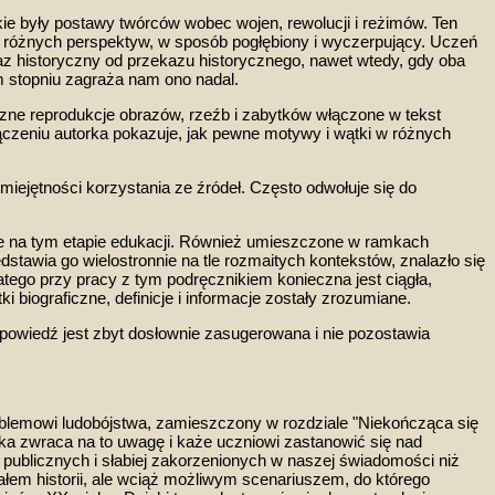
akie były postawy twórców wobec wojen, rewolucji i reżimów. Ten
 z różnych perspektyw, w sposób pogłębiony i wyczerpujący. Uczeń
kaz historyczny od przekazu historycznego, nawet wtedy, gdy oba
m stopniu
zagraża nam
ono nadal.
czne reprodukcje
obrazów, rzeźb i
zabytków
włączone w tekst
ączeniu
autorka pokazuje, jak pewne motywy i
wątki w różnych
 i umiejętności korzystania ze źródeł. Często odwołuje się do
e na tym etapie edukacji. Również umieszczone w ramkach
edstawia go wielostronnie na tle rozmaitych kontekstów, znalazło się
tego przy pracy z tym podręcznikiem konieczna jest ciągła,
i biografi
czne, definicje i informacje zostały
zrozumiane.
powiedź jest zbyt dosłownie zasugerowana i nie pozostawia
roblemowi ludobójstwa, zamieszczony w rozdziale "Niekończąca się
ka zwraca na to uwagę i każe uczniowi zastanowić się nad
 publicznych
i słabiej zakorzenionych w naszej świadomości niż
ałem historii, ale wciąż możliwym scenariuszem,
do którego