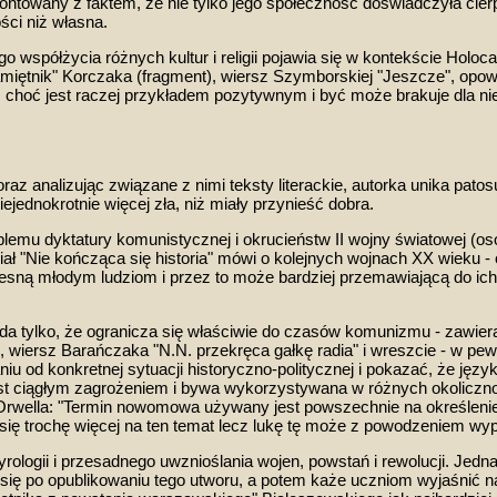
rontowany z
faktem, że nie tylko jego społeczność doświadczył
a
cier
ości niż własna
.
o współżycia różnych kultur i religii pojawia się w kontekście Holo
miętnik
" Korczaka (fragment)
, wiersz Szymborskiej "Jeszcze", opowi
choć jest raczej przykładem pozytywnym i być może brakuje dla nie
oraz analizując związane z nimi teksty literackie, autorka unika
patos
ejednokrotnie więcej zła, niż miały przynieść dobra.
blemu dyktatury komunistycznej i okrucieństw II wojny światowej (o
ł "Nie kończąca się historia" mówi o kolejnych wojnach XX wieku - 
esną młodym ludziom i przez to może bardziej przemawiającą do ich 
da tylko, że ogranicza się właściwie
do czasów komunizmu -
zawiera
u), wiersz Barańczaka "N.N. przekręca gałkę radia" i wreszcie - w 
u od konkretnej sytuacji historyczno-politycznej
i p
okazać, że język
st ciągłym zagrożeniem i bywa wykorzystywana w różnych okolicznoś
kę Orwella: "Termin nowomowa używany jest powszechnie na określenie
 się trochę więcej na ten temat lecz lukę tę może z powodzeniem wyp
ologii i
przesadnego uwznioślania wojen, powstań i rewolucji. Jedna
ły się po opublikowaniu tego utworu, a potem każe uczniom wyjaśnić