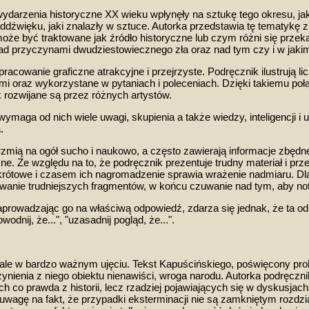
e wydarzenia historyczne XX wieku wpłynęły na sztukę tego okresu, j
 oddźwięku
,
jaki znalazły w sztuce. Autorka przedstawia tę tematykę
 może być
traktowane jak źródło historyczne lub czym różni się prze
ad przyczyn
ami dwudziestowiecznego zła
oraz nad tym czy i w jaki
racowanie graficzne atrakcyjne i przejrzyste. Podręcznik ilustrują
li
mi oraz wykorzystane w pytaniach i poleceniach.
Dzięki
takiemu
poł
 rozwijane są przez różnych artystó
w.
e, wymaga od nich wiele uwagi, skupienia a także
wiedzy
, inteligencji
.
zmią na ogół sucho i naukowo
, a
często zawierają informacje zbędn
ne. Z
e względu na to, że podręcznik prezentuje trudny materiał i prz
skrótowe i czasem ich nagromadz
enie sprawia wrażenie nadmiaru. Dla
wanie
trudniejszych fragmentów, w końcu
czuwanie nad tym, aby notk
aprowadzając go na właściwą odpowiedź, zdarza się jednak, że ta od
odnij, że...", "uzasadnij pog
l
ąd, że...".
az, ale w bardzo ważnym ujęciu. Tekst Kapuścińskiego, poświęcony p
ienia z niego obiektu nienawiści, wroga narodu. Autorka podręczni
 co prawda z historii, lecz rzadziej pojawiających się w
dyskusjach
uwagę na fakt, że przypadki eksterminacji nie są zamkniętym rozdzi