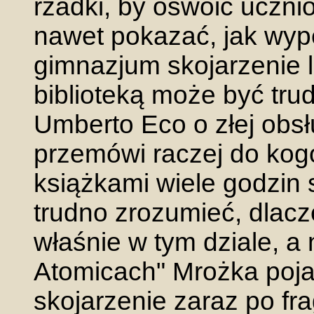
rzadki, by oswoić ucznió
nawet pokazać, jak wype
gimnazjum skojarzenie la
biblioteką może być trud
Umberto Eco o złej obsł
przemówi raczej do kogo
książkami wiele godzin
trudno zrozumieć, dlacz
właśnie w tym dziale, a
Atomicach" Mrożka poja
skojarzenie zaraz po f