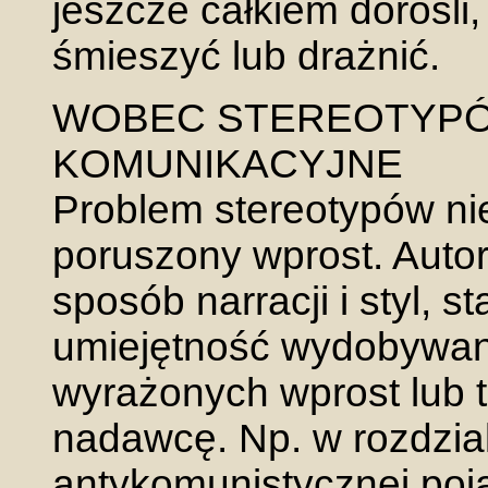
jeszcze całkiem dorośli
śmieszyć lub drażnić.
WOBEC STEREOTYPÓ
KOMUNIKACYJNE
Problem stereotypów ni
poruszony wprost. Auto
sposób narracji i styl, s
umiejętność wydobywani
wyrażonych wprost lub 
nadawcę. Np. w rozdzial
antykomunistycznej poja