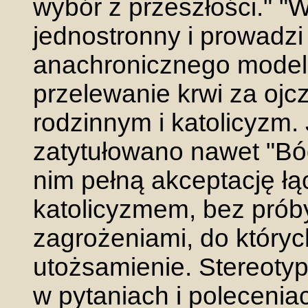
wybór z przeszłości." "
jednostronny i prowadz
anachronicznego modelu
przelewanie krwi za ojc
rodzinnym i katolicyzm.
zatytułowano nawet "Bóg
nim pełną akceptację łą
katolicyzmem, bez próby
zagrożeniami, do który
utożsamienie. Stereotyp
w pytaniach i polecenia