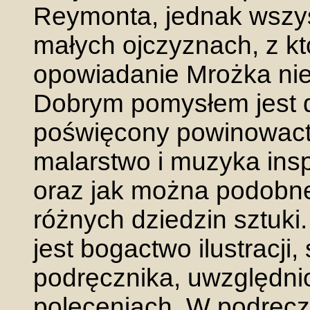
Reymonta, jednak wszyst
małych ojczyznach, z k
opowiadanie Mrożka nie
Dobrym pomysłem jest dz
poświęcony powinowactw
malarstwo i muzyka insp
oraz jak można podobne
różnych dziedzin sztuki
jest bogactwo ilustracji
podręcznika, uwzględni
poleceniach. W podręc