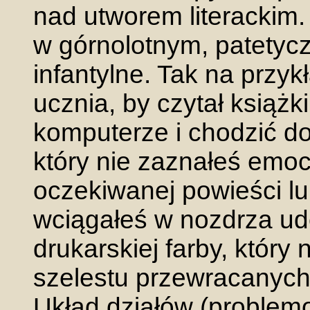
nad utworem literackim
w górnolotnym, patetycz
infantylne. Tak na przyk
ucznia, by czytał książk
komputerze i chodzić do
który nie zaznałeś emoc
oczekiwanej powieści lu
wciągałeś w nozdrza u
drukarskiej farby, który
szelestu przewracanych 
Układ działów (problemo