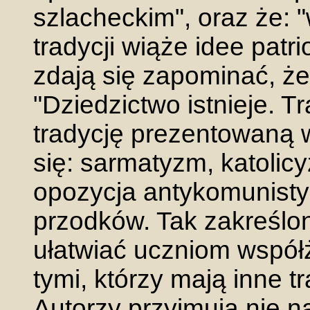
szlacheckim", oraz że: "
tradycji wiąże idee patr
zdają się zapominać, że 
"Dziedzictwo istnieje. Tr
tradycję prezentowaną 
się: sarmatyzm, katolic
opozycja antykomunisty
przodków. Tak zakreślon
ułatwiać uczniom współ
tymi, którzy mają inne tr
Autorzy przyjmują nie n