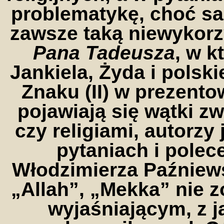
problematykę, choć sa
zawsze taką niewykorz
Pana Tadeusza
, w k
Jankiela, Żyda i polsk
Znaku (II) w prezento
pojawiają się wątki z
czy religiami, autorzy
pytaniach i pole
Włodzimierza Paźniew
„Allah”, „Mekka” nie 
wyjaśniającym, z j