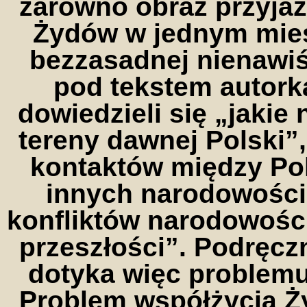
zarówno obraz przyja
Żydów w jednym mieśc
bezzasadnej nienawiś
pod tekstem autork
dowiedzieli się „jaki
tereny dawnej Polski”
kontaktów między Pol
innych narodowości,
konfliktów narodowości
przeszłości”. Podręczn
dotyka więc problem
Problem współżycia Ż