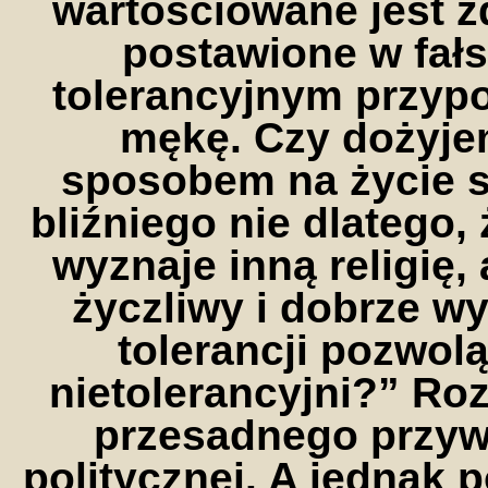
wartościowane jest 
postawione w fał
tolerancyjnym przyp
mękę. Czy dożyje
sposobem na życie s
bliźniego nie dlatego, 
wyznaje inną religię,
życzliwy i dobrze 
tolerancji pozwol
nietolerancyjni?” Roz
przesadnego przyw
politycznej. A jednak 