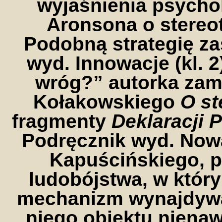
wyjaśnienia psycho
Aronsona o stereo
Podobną strategię z
wyd. Innowacje (kl. 2
wróg?” autorka zami
Kołakowskiego
O st
fragmenty
Deklaracji 
Podręcznik wyd. Nowa
Kapuścińskiego, 
ludobójstwa, w któr
mechanizm wynajdywan
niego obiektu nienaw