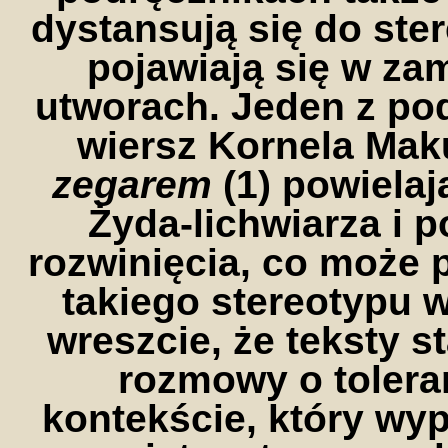
dystansują się do ste
pojawiają się w za
utworach. Jeden z po
wiersz Kornela Ma
zegarem
(1) powielaj
Żyda-lichwiarza i 
rozwinięcia, co może 
takiego stereotypu 
wreszcie, że teksty 
rozmowy o tolera
kontekście, który wyp