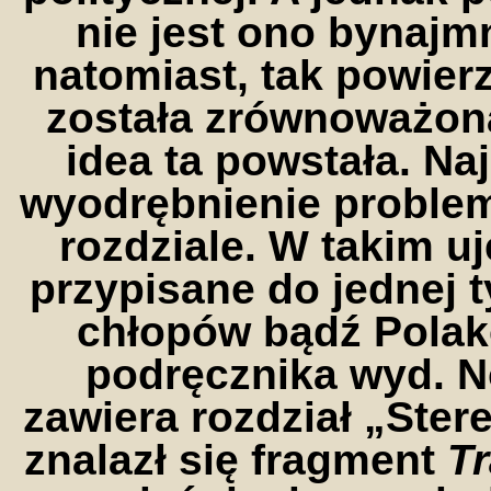
nie jest ono bynajm
natomiast, tak powierz
została zrównoważona
idea ta powstała. Naj
wyodrębnienie problem
rozdziale. W takim uj
przypisane do jednej t
chłopów bądź Polakó
podręcznika wyd. No
zawiera rozdział „Ster
znalazł się fragment
Tr