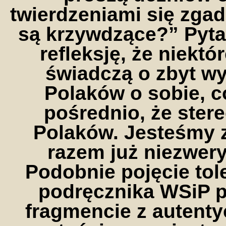
twierdzeniami się zga
są krzywdzące?” Pyta
refleksję, że niektó
świadczą o zbyt 
Polaków o sobie, c
pośrednio, że ster
Polaków. Jesteśmy 
razem już niezwer
Podobnie pojęcie tol
podręcznika WSiP p
fragmencie z autentyc