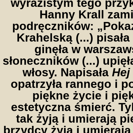
wyrazistym tego przy
Hanny Krall zam
podręczników: „Pokaz
Krahelską (...) pisał
ginęła w warsza
słoneczników (...) upięł
włosy. Napisała
Hej
opatrzyła rannego i p
piękne życie i pi
estetyczna śmierć. Ty
tak żyją i umierają pię
brzydcy żyją i umierają