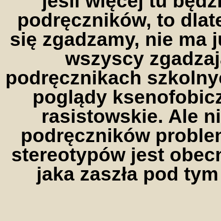
jeśli więcej tu będ
podręczników, to dlat
się zgadzamy, nie ma 
wszyscy zgadzają
podręcznikach szkolny
poglądy ksenofobicz
rasistowskie. Ale n
podręczników problema
stereotypów jest obec
jaka zaszła pod ty