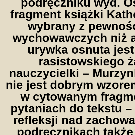
podręczniku wyd. Oś
fragment książki Kat
wybrany z pewnośc
wychowawczych niż a
urywka osnuta jes
rasistowskiego 
nauczycielki – Murzyn
nie jest dobrym wzore
w cytowanym fragme
pytaniach do tekstu –
refleksji nad zachow
podręcznikach także 