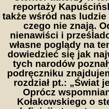
reportaży Kapuścińs
także wśród nas ludzie 
czego nie znają. O
nienawiści i prześla
własne poglądy na te
dowiedzieć się jak naj
tych narodów poznał
podręczniku znajduj
rozdział pt.: „Świat 
Oprócz wspomnian
Kołakowskiego o st