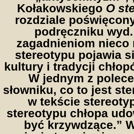
Kołakowskiego
O st
rozdziale poświęcon
podręczniku wyd
zagadnieniom nieco m
stereotypu pojawia s
kultury i tradycji chło
W jednym z polec
słowniku, co to jest st
w tekście stereoty
stereotypu chłopa udo
być krzywdzące.” 