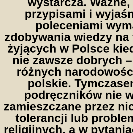
wystarcza. Ważne,
przypisami i wyjaśn
poleceniami wym
zdobywania wiedzy na
żyjących w Polsce kiedy
nie zawsze dobrych –
różnych narodowośc
polskie. Tymczasem
podręczników nie wy
zamieszczane przez ni
tolerancji lub prob
religijnych, a w pytani