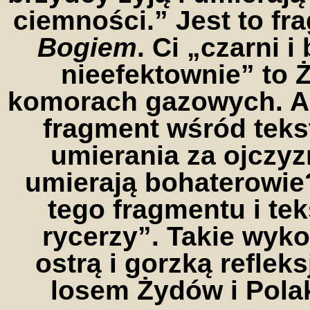
ciemności.” Jest to f
Bogiem
. Ci „czarni 
nieefektownie” to Ż
komorach gazowych. Au
fragment wśród tek
umierania za ojczyz
umierają bohaterowi
tego fragmentu i te
rycerzy”. Takie wyk
ostrą i gorzką refle
losem Żydów i Polak