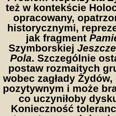
też w kontekście Holoc
opracowany, opatrzo
historycznymi, reprez
jak fragment
Pami
Szymborskiej
Jeszcze
Pola
. Szczególnie ost
postaw rozmaitych gr
wobec zagłady Żydów, 
pozytywnym i może bra
co uczyniłoby dysku
Konieczność tolerancj