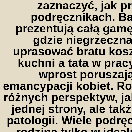
zaznaczyć, jak p
podręcznikach. Ba
prezentują całą gam
gdzie niegrzeczn
uprasować bratu kos
kuchni a tata w pracy
wprost poruszaj
emancypacji kobiet. R
różnych perspektyw, j
jednej strony, ale tak
patologii. Wiele podr
rodzinę tylko w ideal