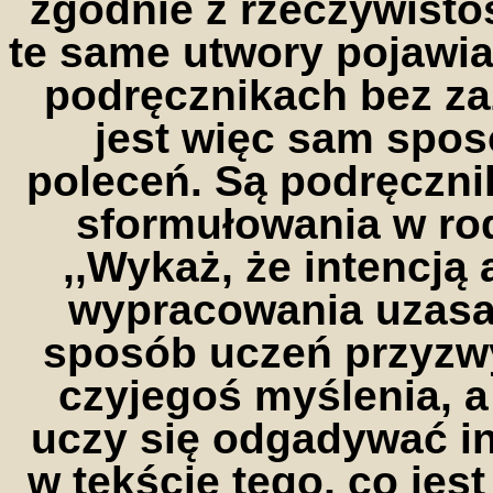
zgodnie z rzeczywisto
te same utwory pojawia
podręcznikach bez z
jest więc sam spos
poleceń. Są podręcznik
sformułowania w rod
,,Wykaż, że intencją 
wypracowania uzasadn
sposób uczeń przyzw
czyjegoś myślenia, a
uczy się odgadywać in
w tekście tego, co jes