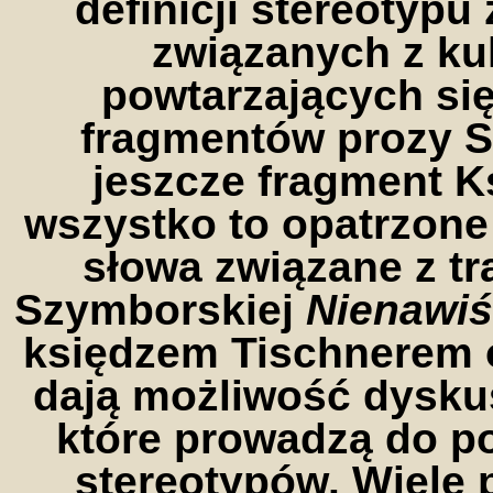
definicji stereotypu
związanych z ku
powtarzających si
fragmentów prozy Si
jeszcze fragment K
wszystko to opatrzone
słowa związane z t
Szymborskiej
Nienawi
księdzem Tischnerem o
dają możliwość dysku
które prowadzą do 
stereotypów. Wiele 