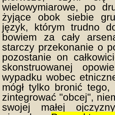
wielowymiarowe, po dr
żyjące obok siebie gr
język, którym trudno d
bowiem za cały arsenał
starczy przekonanie o p
pozostanie on całkowi
skonstruowanej opowi
wypadku wobec etnicznej
mógł tylko bronić tego, 
zintegrować "obcej", niemi
swojej małej ojczyzn