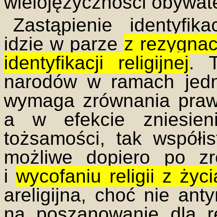
wielojęzyczności obywate
Zastąpienie identyfik
idzie w parze
z rezygnac
identyfikacji religijnej
. 
narodów w ramach jed
wymaga zrównania praw 
a w efekcie zniesien
tożsamości, tak współist
możliwe dopiero po z
i
wycofaniu religii z życ
areligijna, choć nie ant
na poszanowanie dla re