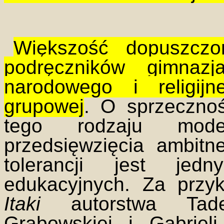
Większość dopuszczo
podręczników gimnazj
narodowego i religij
grupowej
. O sprzecznoś
tego rodzaju model
przedsięwzięcia ambitn
tolerancji jest je
edukacyjnych. Za przy
Itaki
autorstwa Tade
Grabowskiej i Gabriel