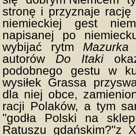
stronę i przyznaje rację
niemieckiej gest nie
napisanej po niemieck
wybijać rytm
Mazurka 
autorów
Do Itaki
okaz
podobnego gestu w kult
wysiłek Grassa przyswa
dla niej obce, zamienio
racji Polaków, a tym 
"godła Polski na skle
Ratuszu gdańskim?"z 