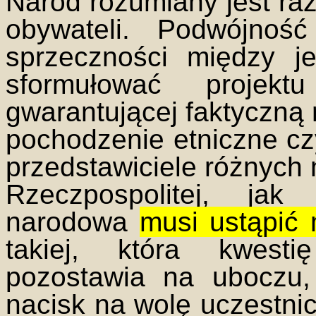
Naród rozumiany jest raz
obywateli. Podwójnoś
sprzeczności między j
sformułować projektu
gwarantującej faktyczną
pochodzenie etniczne czy
przedstawiciele różnych 
Rzeczpospolitej, ja
narodowa
musi ustąpić 
takiej, która kwesti
pozostawia na uboczu,
nacisk na wolę uczestni