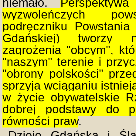
niemało.
Perspektywa
wyzwoleńczych po
podręczniku Powstania
Gdańskiej) tworzy n
zagrożenia "obcym", kt
"naszym" terenie i przy
"obrony polskości" prze
sprzyja wciąganiu istniej
w życie obywatelskie Rz
dobrej podstawy do pr
równości praw
.
Dzieje Gdańska i Ślą