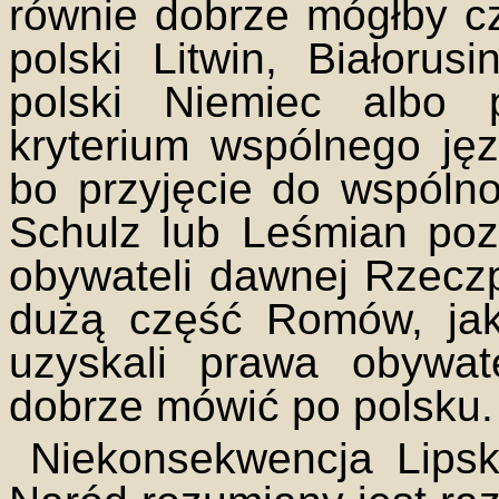
równie dobrze mógłby cz
polski Litwin, Białorus
polski Niemiec albo 
kryterium wspólnego jęz
bo przyjęcie do wspólno
Schulz lub Leśmian poz
obywateli dawnej Rzeczp
dużą część Romów, jak
uzyskali prawa obywate
dobrze mówić po polsku.
Niekonsekwencja Lipsk