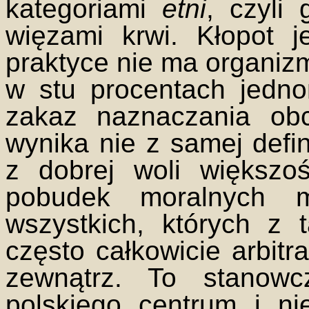
kategoriami
etni
, czyli
więzami krwi. Kłopot 
praktyce nie ma organizm
w stu procentach jedno
zakaz naznaczania obco
wynika nie z samej defin
z dobrej woli większoś
pobudek moralnych mi
wszystkich, których z 
często całkowicie arbitr
zewnątrz. To stanowc
polskiego centrum i ni