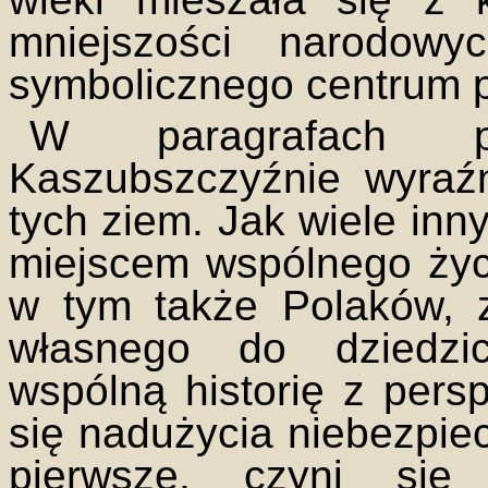
mniejszości narodow
symbolicznego centrum p
W paragrafach p
Kaszubszczyźnie wyraź
tych ziem. Jak wiele in
miejscem wspólnego życ
w tym także Polaków, 
własnego do dziedzic
wspólną historię z pers
się nadużycia niebezpi
pierwsze, czyni się