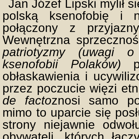
Jan Józef Lipski mylił s
polską ksenofobię i ni
połączony z przyjazn
Wewnętrzna sprzecznoś
patriotyzmy (uwagi o
ksenofobii Polaków)
po
obłaskawienia i ucywil
przez poczucie więzi etn
de facto
znosi samo poj
mimo to uparcie się pos
strony niejawnie odwoł
obywateli, których łąc