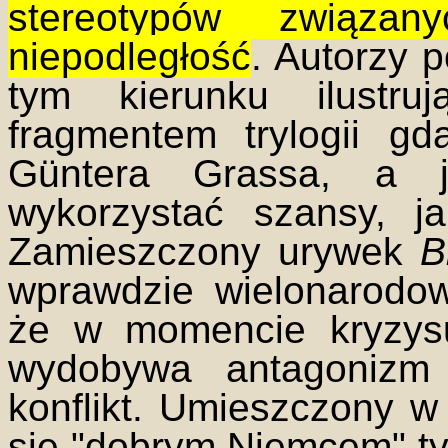
stereotypów związ
niepodległość
. Autorzy 
tym kierunku ilustru
fragmentem trylogii gd
Güntera Grassa, a 
wykorzystać szansy, j
Zamieszczony urywek
B
wprawdzie wielonarodow
że w momencie kryzys
wydobywa antagonizm 
konflikt. Umieszczony w
się "dobrym Niemcem" tyl