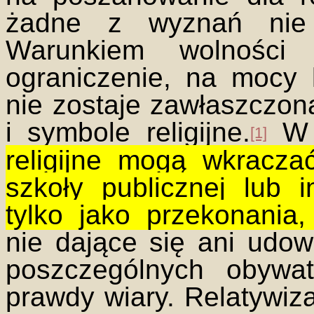
żadne z wyznań nie
Warunkiem wolności j
ograniczenie, na mocy 
nie zostaje zawłaszczon
i symbole religijne.
W 
[1]
religijne mogą wkracz
szkoły publicznej lub i
tylko jako przekonania,
nie dające się ani udow
poszczególnych obywat
prawdy wiary. Relatywiz