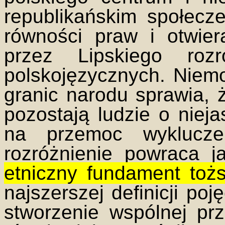
republikańskim społecze
równości praw i otwie
przez Lipskiego roz
polskojęzycznych. Niem
granic narodu sprawia,
pozostają ludzie o nieja
na przemoc wyklucze
rozróżnienie powraca 
etniczny fundament toż
najszerszej definicji po
stworzenie wspólnej prz