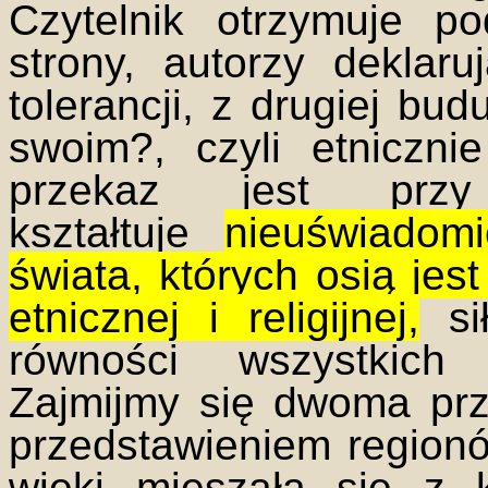
Czytelnik otrzymuje p
strony, autorzy deklar
tolerancji, z drugiej bu
swoim?, czyli etniczni
przekaz jest przy
kształtuje
nieuświadom
świata, których osią jes
etnicznej i religijnej,
si
równości wszystkich 
Zajmijmy się dwoma prz
przedstawieniem regionó
wieki mieszała się z k