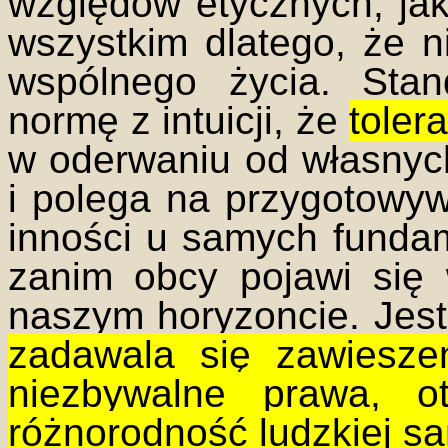
względów etycznych, jak
wszystkim dlatego, że n
wspólnego życia. Stan
normę z intuicji, że
toler
w oderwaniu od własnyc
i polega na przygotowyw
inności u samych funda
zanim obcy pojawi się 
naszym horyzoncie. Jes
zadawala się zawieszen
niezbywalne prawa, o
różnorodność ludzkiej sa