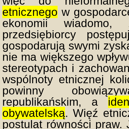
więc do nieformaln
etnicznego
w gospodarce
ekonomii wiadomo,
przedsiębiorcy postęp
gospodarują swymi zyska
nie ma większego wpływu
stereotypach i zachowa
wspólnoty etnicznej kol
powinny obowiązy
republikańskim, a
ide
obywatelską
. Więź etnic
postulat równości praw. J