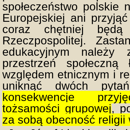
społeczeństwo polskie n
Europejskiej ani przyją
coraz chętniej będą
Rzeczpospolitej. Zast
edukacyjnym należy 
przestrzeń społeczną
względem etnicznym i rel
uniknąć dwóch pyta
konsekwencje przyj
tożsamości grupowej
, p
za sobą obecność religii