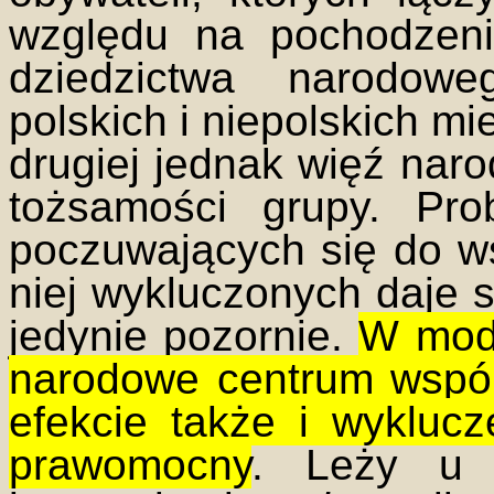
względu na pochodzeni
dziedzictwa narodow
polskich i niepolskich m
drugiej jednak więź na
tożsamości grupy. Pro
poczuwających się do ws
niej wykluczonych daje 
jedynie pozornie.
W mode
narodowe centrum wspól
efekcie także i wykluc
prawomocny
. Leży u 