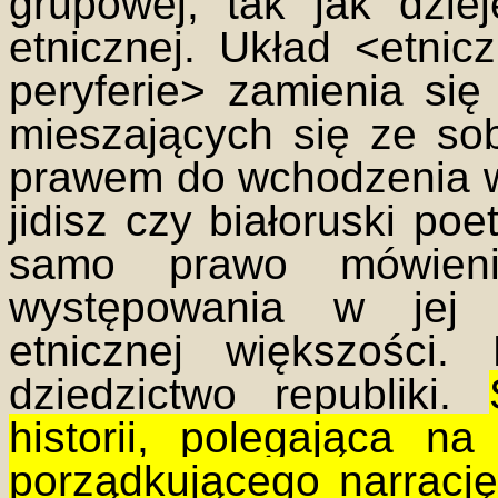
grupowej, tak jak dzie
etnicznej. Układ <etnic
peryferie> zamienia si
mieszających się ze so
prawem do wchodzenia w 
jidisz czy białoruski po
samo prawo mówieni
występowania w jej i
etnicznej większości
dziedzictwo republiki.
historii, polegająca na
porządkującego narrację