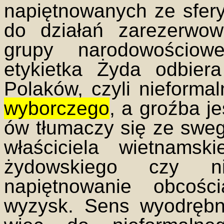
napiętnowanych ze sfery
do działań zarezerwow
grupy narodowościow
etykietka Żyda odbier
Polaków, czyli nieforma
wyborczego
, a groźba je
ów tłumaczy się ze swe
właściciela wietnams
żydowskiego czy nie
napiętnowanie obcośc
wyzysk. Sens wyodrębn