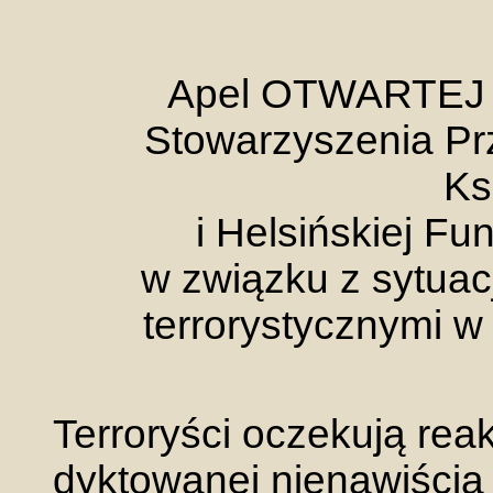
Apel OTWARTEJ
Stowarzyszenia Pr
Ks
i Helsińskiej Fu
w związku z sytua
terrorystycznymi 
Terroryści oczekują reak
dyktowanej nienawiścią n