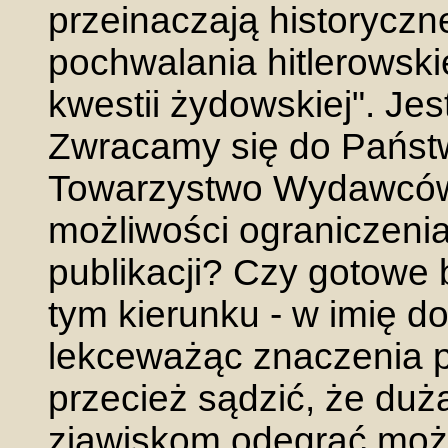
przeinaczają historyczn
pochwalania hitlerowsk
kwestii żydowskiej". Jest
Zwracamy się do Państw
Towarzystwo Wydawców 
możliwości ograniczeni
publikacji? Czy gotowe 
tym kierunku - w imię do
lekceważąc znaczenia 
przecież sądzić, że duż
zjawiskom odegrać może