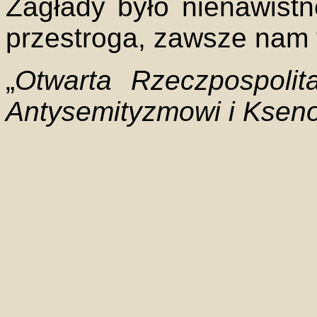
Zagłady było nienawistn
przestroga, zawsze nam 
„
Otwarta Rzeczpospolit
Antysemityzmowi i Kseno