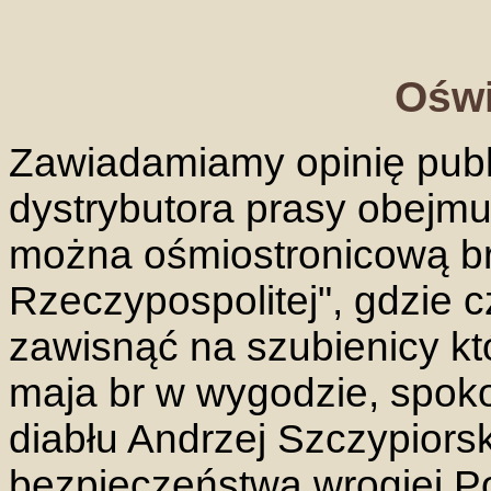
Oświ
Zawiadamiamy opinię publ
dystrybutora prasy obejm
można ośmiostronicową bro
Rzeczypospolitej", gdzie c
zawisnąć na szubienicy kt
maja br w wygodzie, spoko
diabłu Andrzej Szczypiorsk
bezpieczeństwa wrogiej P