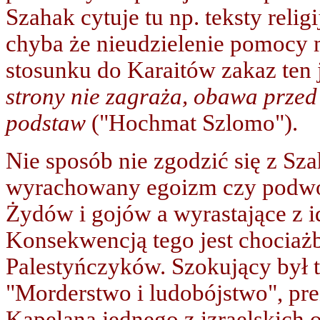
Szahak cytuje tu np. teksty reli
chyba że nieudzielenie pomocy
stosunku do Karaitów zakaz ten 
strony nie zagraża, obawa przed
podstaw
("Hochmat Szlomo").
Nie sposób nie zgodzić się z Sz
wyrachowany egoizm czy podwó
Żydów i gojów a wyrastające z 
Konsekwencją tego jest chociażb
Palestyńczyków. Szokujący był t
"Morderstwo i ludobójstwo", pr
Kapelana jednego z izraelskich 