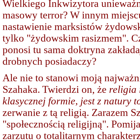
Wielkiego Inkwizytora unieważn
masowy terror? W innym miejsc
nastawienie marksistów żydowsk
tylko "żydowskim rasizmem". Czy
ponosi tu sama doktryna zakłada
drobnych posiadaczy?
Ale nie to stanowi moją najważ
Szahaka. Twierdzi on, że
religia
klasycznej formie, jest z natury t
zerwanie z tą religią. Zarazem S
"społecznością religijną". Pomi
zarzutu o totalitarnym charakter