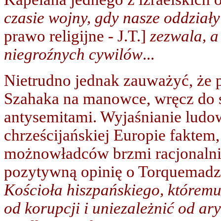
czasie wojny, gdy nasze oddział
prawo religijne - J.T.]
zezwala, a
niegroźnych cywilów
...
Nietrudno jednak zauważyć, że 
Szahaka na manowce, wręcz do so
antysemitami. Wyjaśnianie lud
chrześcijańskiej Europie faktem,
możnowładców brzmi racjonalnie
pozytywną opinię o Torquemadzi
Kościoła hiszpańskiego, któremu
od korupcji i uniezależnić od ary