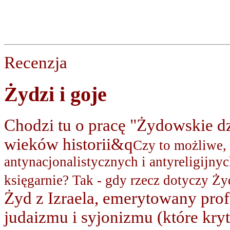
Recenzja
Żydzi i goje
Chodzi tu o pracę "Żydowskie dzi
wieków historii&q
Czy to możliwe, 
antynacjonalistycznych i antyreligijny
księgarnie? Tak - gdy rzecz dotyczy Ż
Żyd z Izraela, emerytowany prof
judaizmu i syjonizmu (które kry