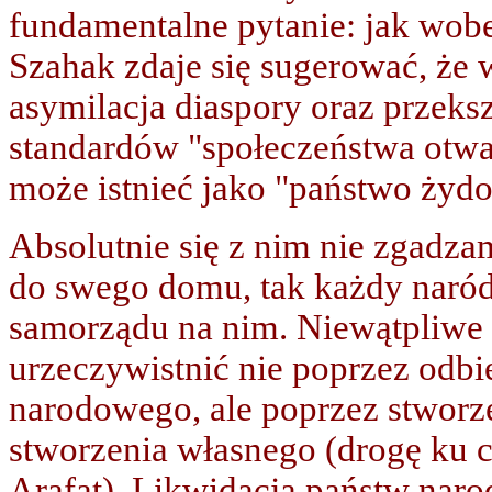
fundamentalne pytanie: jak wo
Szahak zdaje się sugerować, że 
asymilacja diaspory oraz przeks
standardów "społeczeństwa otwart
może istnieć jako "państwo żyd
Absolutnie się z nim nie zgadz
do swego domu, tak każdy naród
samorządu na nim. Niewątpliwe
urzeczywistnić nie poprzez odb
narodowego, ale poprzez stwor
stworzenia własnego (drogę ku 
Arafat). Likwidacja państw naro