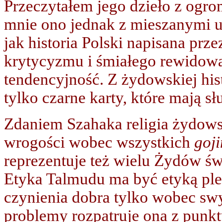
Przeczytałem jego dzieło z ogr
mnie ono jednak z mieszanymi uc
jak historia Polski napisana pr
krytycyzmu i śmiałego rewidowa
tendencyjność. Z żydowskiej histo
tylko czarne karty, które mają słu
Zdaniem Szahaka religia żydow
wrogości wobec wszystkich
goj
reprezentuje też wielu Żydów św
Etyka Talmudu ma być etyką pl
czynienia dobra tylko wobec s
problemy rozpatruje ona z punkt