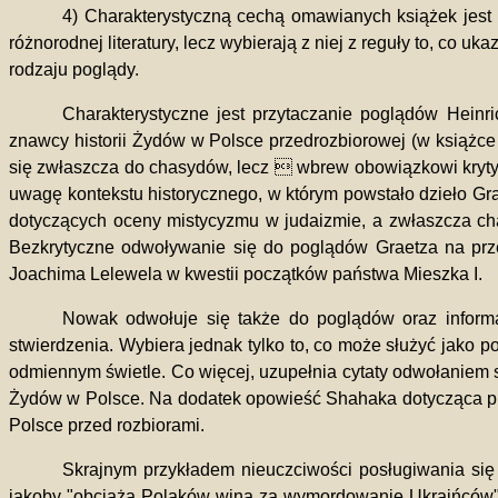
4) Charakterystyczną cechą omawianych książek jest
różnorodnej literatury, lecz wybierają z niej z reguły to, co
rodzaju poglądy.
Charakterystyczne jest przytaczanie poglądów Heinr
znawcy historii Żydów w Polsce przedrozbiorowej (w książce
się zwłaszcza do chasydów, lecz  wbrew obowiązkowi krytycz
uwagę kontekstu historycznego, w którym powstało dzieło Gra
dotyczących oceny mistycyzmu w judaizmie, a zwłaszcza ch
Bezkrytyczne odwoływanie się do poglądów Graetza na prze
Joachima Lelewela w kwestii początków państwa Mieszka I.
Nowak odwołuje się także do poglądów oraz informa
stwierdzenia. Wybiera jednak tylko to, co może służyć jako 
odmiennym świetle. Co więcej, uzupełnia cytaty odwołaniem si
Żydów w Polsce. Na dodatek opowieść Shahaka dotycząca pie
Polsce przed rozbiorami.
Skrajnym przykładem nieuczciwości posługiwania się l
jakoby "obciąża Polaków winą za wymordowanie Ukraińców". 