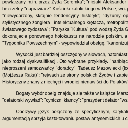
powtarzany m.in. przez Żyda Geremka"; "niejaki Aleksander K
bezczelny "naprawiacz" Kościoła katolickiego w Polsce, wci
"niewydarzony, skrajnie tendencyjny historyk"; "dyżurny o
stylistycznego żonglera i intelektualnego krętacza, metropo
światowego żydostwa"; "Paryska "Kultura" pod wodzą Żyda Gied
dokonujecie ponownego holokaustu na narodzie polskim, a
"Tygodniku Powszechnym" - wypowiedział obelgę, "kanonizują
Wysocki jest bardziej oszczędny w słowach, natomiast
jako rodzaj dyskwalifikacji. Oto wybrane przykłady. "hańbią
nieproszeni samozwańcy "doradcy": Tadeusz Mazowiecki (Ice
(Mojżesza Raka)"; "rejwach ze strony polskich Żydów i zapi
Historyczny znany z niechęci i wrogiej nienawiści do Polaków
Bogaty wybór obelg znajduje się także w książce Marsz
"delatorski wywiad"; "cyniczni kłamcy"; "prezydent delator "ws
Obelżywy język połączony ze specyficznym, karykat
argumentacją sprzyja kształtowaniu postaw antysemickich u c