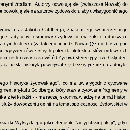
anymi źródłami. Autorzy odwołują się (zwłaszcza Nowak) do
tnie powołują się na autorów żydowskich, aby uwiarygodnić tego
ą Żydów, oraz Jakuba Goldberga, znakomitego współczesnego
czące tradycyjnych środowisk żydowskich w Polsce, odnoszące
nalnym historyku (za takiego uchodzi Nowak)  nie bierze pod
, pod wpływem ówczesnych polemik intelektualistów żydowskich
emczech (zwłaszcza wśród Żydów) stereotypy tzw. Ostjuden.
 polski historyk powoływał się bezkrytycznie na autorytet
nego historyka żydowskiego", co ma uwiarygodnić cytowane
agment artykułu Goldberga, który stawia cytowane fragmenty w
ka z tej książki  ma raczej skromną wiedzę na temat historii
służy dowodzeniu opinii na temat społeczności żydowskiej w
siążki Wytwyckiego jako elementu "antypolskiej akcji", gdyż
otne wydarzenie, które może mieć pozytywny wpływ na opinię