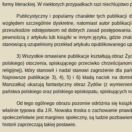
formy literackiej. W niektorych przypadkach razi niechlujstwo
Publicystyczny i popularny charakter tych publikacji
względem szczególnie dyskretne, natomiast autor publikacji
przeszkodzie odstępstwom od dobrych zasad postępowania. Sk
pewnością z artykułu lub książki w innym języku, gdzie zna
stanowiącą uzupełniony przekład artykułu opublikowanego uprz
3) Wszystkie omawiane publikacje kształtują obraz Żyd
polskiego) otoczenia, spiskującego przeciwko chrześcijanom
religijnej), który stanowił i nadal stanowi zagrożenie dla
Najnowsze publikacje 3), 4), 5) i 6) kładą nacisk na do
Marszałka) ukazują fantastyczny obraz Żydów (z wymienie
państwa polskiego oraz polskiego episkopatu, spiskujących n
Od tego ogólnego obrazu pozornie odróżnia się książ
właśnie typowa dla J.R. Nowaka troska o zachowanie prawdy
społeczeństwie jest margines społeczny, są ludzie pozbawien
historii zaprzeczają takiej postawie.