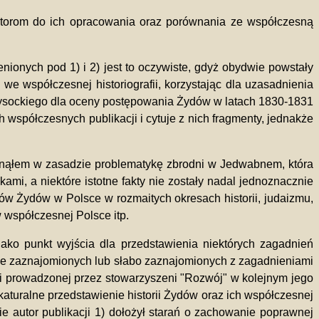
 autorom do ich opracowania oraz porównania ze współczesną
ionych pod 1) i 2) jest to oczywiste, gdyż obydwie powstały
 we współczesnej historiografii, korzystając dla uzasadnienia
a Wysockiego dla oceny postępowania Żydów w latach 1830-1831
 współczesnych publikacji i cytuje z nich fragmenty, jednakże
ominąłem w zasadzie problematykę zbrodni w Jedwabnem, która
i, a niektóre istotne fakty nie zostały nadal jednoznacznie
ejów Żydów w Polsce w rozmaitych okresach historii, judaizmu,
współczesnej Polsce itp.
jako punkt wyjścia dla przedstawienia niektórych zagadnień
nie zaznajomionych lub słabo zaznajomionych z zagadnieniami
nii prowadzonej przez stowarzyszeni "Rozwój" w kolejnym jego
ykaturalne przedstawienie historii Żydów oraz ich współczesnej
ie autor publikacji 1) dołożył starań o zachowanie poprawnej