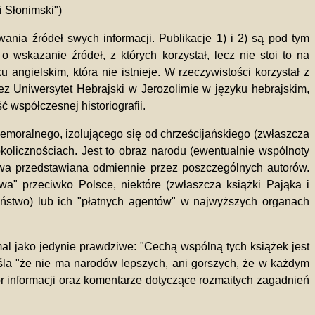
i Słonimski")
ania źródeł swych informacji. Publikacje 1) i 2) są pod tym
 wskazanie źródeł, z których korzystał, lecz nie stoi to na
ngielskim, która nie istnieje. W rzeczywistości korzystał z
ez Uniwersytet Hebrajski w Jerozolimie w języku hebrajskim,
 współczesnej historiografii.
iemoralnego, izolującego się od chrześcijańskiego (zwłaszcza
kolicznościach. Jest to obraz narodu (ewentualnie wspólnoty
 bywa przedstawiana odmiennie przez poszczególnych autorów.
" przeciwko Polsce, niektóre (zwłaszcza książki Pająka i
ństwo) lub ich "płatnych agentów" w najwyższych organach
l jako jedynie prawdziwe: "Cechą wspólną tych książek jest
śla "że nie ma narodów lepszych, ani gorszych, że w każdym
ór informacji oraz komentarze dotyczące rozmaitych zagadnień