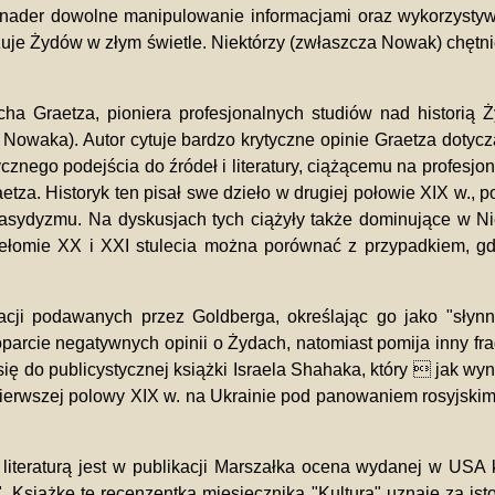
 nader dowolne manipulowanie informacjami oraz wykorzystyw
 ukazuje Żydów w złym świetle. Niektórzy (zwłaszcza Nowak) chę
icha Graetza, pioniera profesjonalnych studiów nad histori
 Nowaka). Autor cytuje bardzo krytyczne opinie Graetza doty
nego podejścia do źródeł i literatury, ciążącemu na profesjo
etza. Historyk ten pisał swe dzieło w drugiej połowie XIX w.
asydyzmu. Na dyskusjach tych ciążyły także dominujące w Ni
łomie XX i XXI stulecia można porównać z przypadkiem, gdyby
cji podawanych przez Goldberga, określając go jako "słyn
poparcie negatywnych opinii o Żydach, natomiast pomija inny fr
ę do publicystycznej książki Israela Shahaka, który  jak wyni
rwszej polowy XIX w. na Ukrainie pod panowaniem rosyjskim 
iteraturą jest w publikacji Marszałka ocena wydanej w USA k
Książkę tę recenzentka miesięcznika "Kultura" uznaje za ist