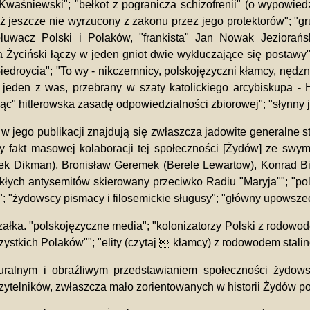
waśniewski"; "bełkot z pogranicza schizofrenii" (o wypowiedzi
ąż jeszcze nie wyrzucony z zakonu przez jego protektorów"; "g
pluwacz Polski i Polaków, "frankista" Jan Nowak Jeziorański
lita Życiński łączy w jeden gniot dwie wykluczające się posta
roycia"; "To wy - nikczemnicy, polskojęzyczni kłamcy, nędzni 
 jeden z was, przebrany w szaty katolickiego arcybiskupa -
c" hitlerowska zasadę odpowiedzialności zbiorowej"; "słynny 
 w jego publikacji znajdują się zwłaszcza jadowite generalne 
cy fakt masowej kolaboracji tej społeczności [Żydów] ze swymi 
k Dikman), Bronisław Geremek (Berele Lewartow), Konrad Bie
ekłych antysemitów skierowany przeciwko Radiu "Maryja""; "po
"; "żydowscy pismacy i filosemickie sługusy"; "główny upowsze
ałka. "polskojęzyczne media"; "kolonizatorzy Polski z rodowode
zystkich Polaków""; "elity (czytaj  kłamcy) z rodowodem stalin
uralnym i obraźliwym przedstawianiem społeczności żydows
zytelników, zwłaszcza mało zorientowanych w historii Żydów po