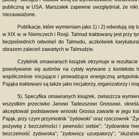
publiczną w USA. Marszałek zapewne uwzględniał, że nikt 
niezauważone.
Publikacje, które wymieniam jako 1) i 2) odwołują się 
w XIX w. w Niemczech i Rosji. Talmud traktowany jest przy 
bezpośrednich odwołań do Talmudu, aczkolwiek karykatura
obrazem zaleceń zawartych w Talmudzie.
Czytelnik omawianych książek otrzymuje w rezultacie
powoływanie się autorów na cytaty wyrwane z kontekstu hi
współcześnie inicjujące i prowadzące energiczną antypolsk
Pająka traktowani są także jako inicjatorzy, organizatorzy i i
5). Specyfika omawianych książek, zwłaszcza wymienio
wszystkim przeciwko Janowi Tadeuszowi Grossowi, określają
akceptowali podstawowe wnioski Grossa zawarte w jego ksi
Pająk, przy czym przymiotnik "żydowski" oraz rzeczownik "Żyd
pożywkę z bezczelności i pewności siebie"; "żydowskie hien
bezczelność żydowska"; "żydowscy uzurpatorzy"; "służals