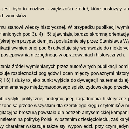
 jeśli było to możliwe - większości źródeł, które posłużyły
ych wniosków:
u stanowi wiedzy historycznej. W przypadku publikacji wymien
ymienionych pod 3), 4) i 5) ujawniają bardzo skromną orientację
 lat (skrajnym przypadkiem jest posłużenie się przez Stanisław
ikacji wymienionej pod 6) odwołuje się wprawdzie do niektórych
o postępowania niezbędnego w opracowaniach historycznych.
ystania źródeł wymienianych przez autorów tych publikacji p
uje rozbieżności poglądów i ocen między poważnymi historykam
5) i 6) i służy to jako punkt wyjścia do dywagacji na temat dzi
 domniemanego międzynarodowego spisku żydowskiego przeciw 
licystyki politycznej podejmującej zagadnienia historyczne 
naczone są przede wszystkim dla szerokiego kręgu czytelników 
z agitacyjną broszurą powstała dla potrzeb antysemickiej kampa
mfletem na politykę Polski w ostatnim dziesięcioleciu, zaś kar
wy charakter wskazuje także styl wypowiedzi, przy czym jedyn