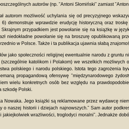
 poszczególnych autorów (np. "Antoni Słomiński" zamiast "Anton
 dał autorom możliwość uchylania się od precyzyjnego wskazyw
 6) demonstruje wprawdzie erudycję historyczną oraz troskę o
rajnym przypadkiem jest powołanie się na książkę w języku a
lazł niedokładne powołanie się na broszurę opublikowaną prz
ednio w Polsce. Także i ta publikacja ujawnia słabą znajomość
ów jako społeczności religijnej ewentualnie narodu z gruntu n
 (szczególnie katolikom i Polakom) we wszelkich możliwych o
 państwa polskiego i narodu polskiego. Istota tego zagrożenia
mniemaną propagandową ofensywę "międzynarodowego żydostwa
niem wielu konkretnych osób bez względu na prawdopodobie
a szkodę Polski.
ka Nowaka. Jego książki są reklamowane przez wydawcę niema
 o naszej historii i dziejach najnowszych." Sam autor podkre
i jakiejkolwiek wrażliwości, troglodyci moralni". Jednakże dob