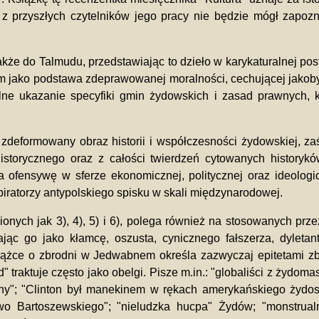
z przyszłych czytelników jego pracy nie będzie mógł zapoz
także do Talmudu, przedstawiając to dzieło w karykaturalnej po
tym jako podstawa zdeprawowanej moralności, cechującej jakob
lne ukazanie specyfiki gmin żydowskich i zasad prawnych, k
 zdeformowany obraz historii i współczesności żydowskiej, 
storycznego oraz z całości twierdzeń cytowanych historykó
a ofensywę w sferze ekonomicznej, politycznej oraz ideolog
nspiratorzy antypolskiego spisku w skali międzynarodowej.
nych jak 3), 4), 5) i 6), polega również na stosowanych prze
c go jako kłamcę, oszusta, cynicznego fałszerza, dyletanta w
ążce o zbrodni w Jedwabnem określa zazwyczaj epitetami zbio
" traktuje często jako obelgi. Pisze m.in.: "globaliści z żydom
y"; "Clinton był manekinem w rękach amerykańskiego żydostwa
two Bartoszewskiego"; "nieludzka hucpa" Żydów; "monstrual