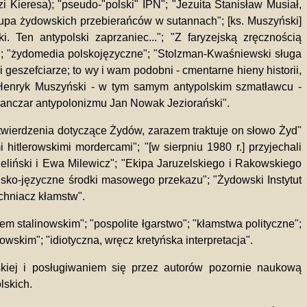
 Kieresa); "pseudo-"polski" IPN"; "Jezuita Stanisław Musiał,
rupa żydowskich przebierańców w sutannach"; [ks. Muszyński]
. Ten antypolski zaprzaniec..."; "Z faryzejską zręcznością
wy"; "żydomedia polskojęzyczne"; "Stolzman-Kwaśniewski sługa
geszefciarze; to wy i wam podobni - cmentarne hieny historii,
 Henryk Muszyński - w tym samym antypolskim szmatławcu -
janczar antypolonizmu Jan Nowak Jeziorański".
stwierdzenia dotyczące Żydów, zarazem traktuje on słowo Żyd"
hitlerowskimi mordercami"; "[w sierpniu 1980 r.] przyjechali
liński i Ewa Milewicz"; "Ekipa Jaruzelskiego i Rakowskiego
lsko-języczne środki masowego przekazu"; "Żydowski Instytut
chniacz kłamstw".
m stalinowskim"; "pospolite łgarstwo"; "kłamstwa polityczne";
owskim"; "idiotyczna, wręcz kretyńska interpretacja".
kiej i posługiwaniem się przez autorów pozornie naukową
lskich.