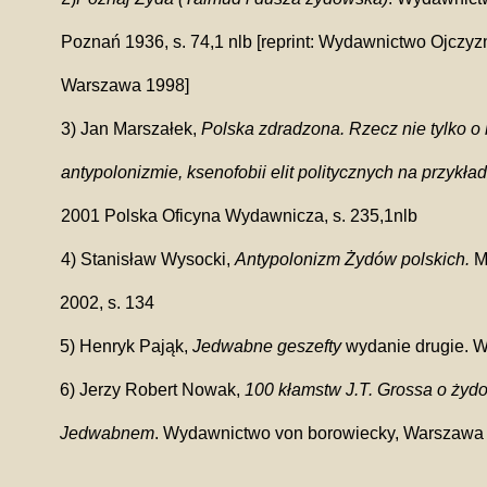
Poznań 1936, s. 74,1 nlb [reprint: Wydawnictwo Ojczy
Warszawa 1998]
3) Jan Marszałek,
Polska zdradzona. Rzecz nie tylko o
antypolonizmie, ksenofobii elit politycznych na przyk
2001 Polska Oficyna Wydawnicza, s. 235,1nlb
4) Stanisław Wysocki,
Antypolonizm Żydów polskich.
M
2002, s. 134
5) Henryk Pająk,
Jedwabne geszefty
wydanie drugie. W
6) Jerzy Robert Nowak,
100 kłamstw J.T. Grossa o żyd
Jedwabnem
. Wydawnictwo von borowiecky, Warszawa 