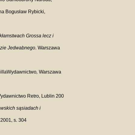
zna Bogusław Rybicki,
 kłamstwach Grossa lecz i
ładzie Jedwabnego
. Warszawa
illaWydawnictwo
,
Warszawa
ydawnictwo Retro, Lublin 200
owskich sąsiadach i
2001, s. 304