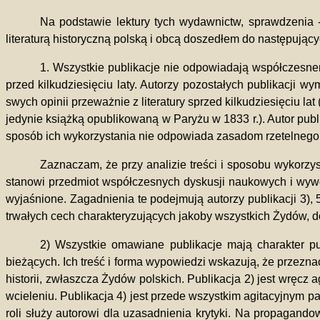
Na podstawie lektury tych wydawnictw, sprawdzenia -
literaturą historyczną polską i obcą doszedłem do następując
1. Wszystkie publikacje nie odpowiadają współczesnem
przed kilkudziesięciu laty. Autorzy pozostałych publikacji w
swych opinii przeważnie z literatury sprzed kilkudziesięciu
jedynie książką opublikowaną w Paryżu w 1833 r.). Autor publ
sposób ich wykorzystania nie odpowiada zasadom rzetelneg
Zaznaczam, że przy analizie treści i sposobu wykorz
stanowi przedmiot współczesnych dyskusji naukowych i wywoł
wyjaśnione. Zagadnienia te podejmują autorzy publikacji 3), 
trwałych cech charakteryzujących jakoby wszystkich Żydów,
2) Wszystkie omawiane publikacje mają charakter pub
bieżących. Ich treść i forma wypowiedzi wskazują, że przez
historii, zwłaszcza Żydów polskich. Publikacja 2) jest wręc
wcieleniu. Publikacja 4) jest przede wszystkim agitacyjnym pa
roli służy autorowi dla uzasadnienia krytyki. Na propagando