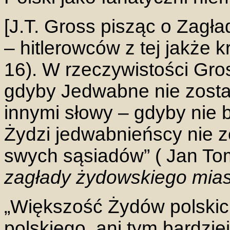
[J.T. Gross pisząc o Zagł
– hitlerowców z tej jakże 
16). W rzeczywistości Gros
gdyby Jedwabne nie zosta
innymi słowy – gdyby nie by
Żydzi jedwabnieńscy nie 
swych sąsiadów” ( Jan T
zagłady żydowskiego mias
„Większość Żydów polskich
polskiego, ani tym bardziej