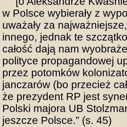
[o Aleksandrze Kwaśnie
w Polsce wybierały z wypo
uważały za najważniejsze, 
innego, jednak te szcząt
całość dają nam wyobrażen
polityce propagandowej up
przez potomków kolonizato
janczarów (bo przecież ca
że prezydent RP jest syne
Polski majora UB Stolzma
jeszcze Polsce.” (s. 45)