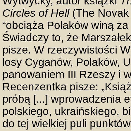
Wytwycky, autor książki
Th
Circles of Hell
(The Novak 
“obciąża Polaków winą za
Świadczy to, że Marszałek n
pisze. W rzeczywistości W
losy Cyganów, Polaków, U
panowaniem III Rzeszy i w w
Recenzentka pisze: „Ksią
próbą [...] wprowadzenia 
polskiego, ukraińskiego, b
do tej wielkiej puli punktó