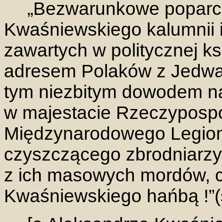
„Bezwarunkowe poparci
Kwaśniewskiego kalumnii i
zawartych w politycznej ks
adresem Polaków z Jedwab
tym niezbitym dowodem na
w majestacie Rzeczypospoli
Międzynarodowego Legionu 
czyszczącego zbrodniarzy 
z ich masowych mordów, 
Kwaśniewskiego hańbą !”(