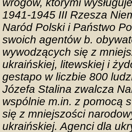
wrogów, którymi wysługuje
1941-1945 III Rzesza Niem
Naród Polski i Państwo Po
swoich agentów b. obywate
wywodzących się z mniejs
ukraińskiej, litewskiej i ż
gestapo w liczbie 800 lud
Józefa Stalina zwalcza Na
wspólnie m.in. z pomocą
się z mniejszości narodowy
ukraińskiej. Agenci dla u