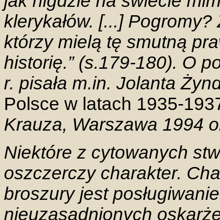
jak nigdzie na świecie m
klerykałów. [...] Pogromy? 
którzy mielą tę smutną pr
historię.” (s.179-180). O
r. pisała m.in. Jolanta Żyn
Polsce w latach 1935-193
Krauza, Warszawa 1994 ora
Niektóre z cytowanych st
oszczerczy charakter. Ch
broszury jest posługiwanie
nieuzasadnionych oskarż