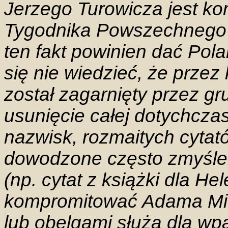
Jerzego Turowicza jest ko
Tygodnika Powszechnego o
ten fakt powinien dać Pol
się nie wiedzieć, że przez
został zagarnięty przez g
usunięcie całej dotychcza
nazwisk, rozmaitych cytat
dowodzone często zmyśle
(np. cytat z książki dla H
kompromitować Adama Mich
lub obelgami służą dla wpa