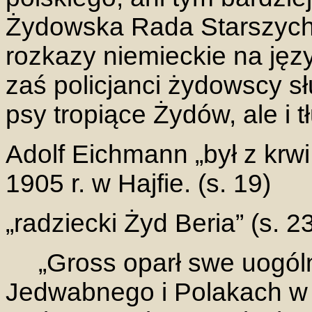
Żydowska Rada Starszych 
rozkazy niemieckie na język
zaś policjanci żydowscy sł
psy tropiące Żydów, ale i t
Adolf Eichmann „był z krw
1905 r. w Hajfie. (s. 19)
„radziecki Żyd Beria” (s. 2
„Gross oparł swe uogól
Jedwabnego i Polakach w o