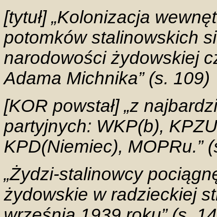
[tytuł] „Kolonizacja wewnę
potomków stalinowskich s
narodowości żydowskiej cz
Adama Michnika” (s. 109)
[KOR powstał] „z najbardzi
partyjnych: WKP(b), KPZU
KPD(Niemiec), MOPRu.” (s
„Żydzi-stalinowcy pociągnę
żydowskie w radzieckiej st
września 1939 roku” (s. 14