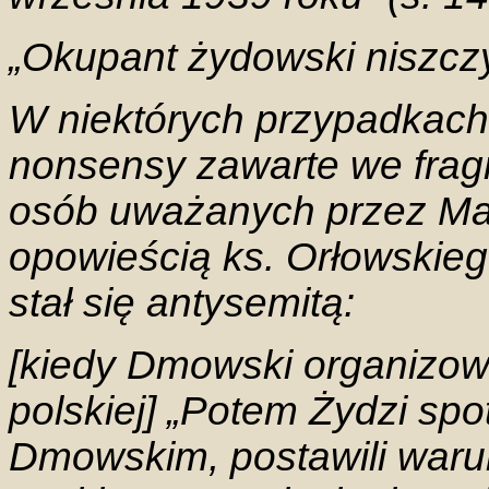
„Okupant żydowski niszczy 
W niektórych przypadkac
nonsensy zawarte we fra
osób uważanych przez Mars
opowieścią ks. Orłowski
stał się antysemitą:
[kiedy Dmowski organizow
polskiej] „Potem Żydzi sp
Dmowskim, postawili waru