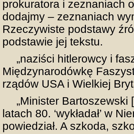
prokuratora i zeznaniach 
dodajmy – zeznaniach wym
Rzeczywiste podstawy źród
podstawie jej tekstu.
„naziści hitlerowcy i fas
Międzynarodówkę Faszysto
rządów USA i Wielkiej Bryta
„Minister Bartoszewski [.
latach 80. ‘wykładał’ w Nie
powiedział. A szkoda, szko