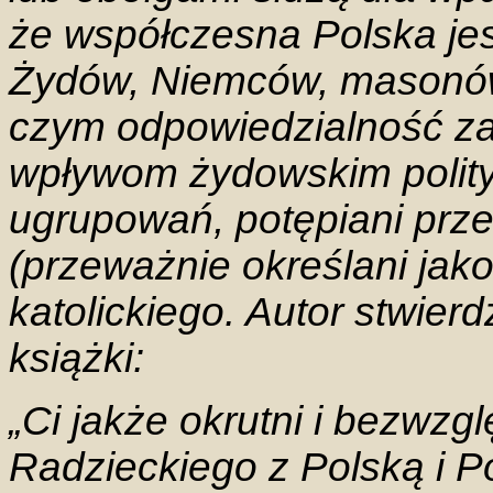
że współczesna Polska jes
Żydów, Niemców, masonów 
czym odpowiedzialność za
wpływom żydowskim polity
ugrupowań, potępiani przez
(przeważnie określani jak
katolickiego. Autor stwier
książki:
„Ci jakże okrutni i bezwzg
Radzieckiego z Polską i Po