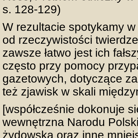
s. 128-129)
W rezultacie spotykamy w t
od rzeczywistości twierdze
zawsze łatwo jest ich fał
często przy pomocy przy
gazetowych, dotyczące za
też zjawisk w skali międz
[współcześnie dokonuje si
wewnętrzna Narodu Polsk
żydowską oraz inne mniej