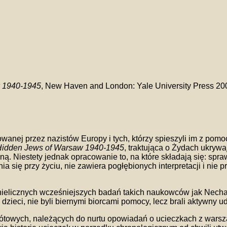
w 1940-1945
, New Haven and London: Yale University Press 2002.
nej przez nazistów Europy i tych, którzy spieszyli im z pomo
 Hidden Jews of Warsaw 1940-1945
, traktująca o Żydach ukry
ną. Niestety jednak opracowanie to, na które składają się: spr
 się przy życiu, nie zawiera pogłębionych interpretacji i nie
elicznych wcześniejszych badań takich naukowców jak Necham
 dzieci, nie byli biernymi biorcami pomocy, lecz brali aktywny u
rótowych, należących do nurtu opowiadań o ucieczkach z warsz