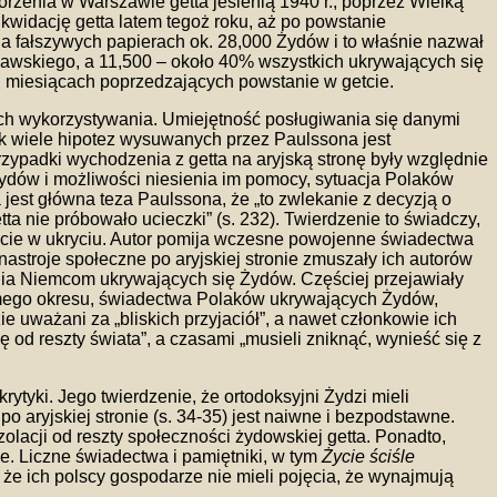
rzenia w Warszawie getta jesienią 1940 r., poprzez Wielką
ikwidację getta latem tegoż roku, aż po powstanie
na fałszywych papierach ok. 28,000 Żydów i to właśnie nazwał
zawskiego, a 11,500 – około 40% wszystkich ukrywających się
h miesiącach poprzedzających powstanie w getcie.
 ich wykorzystywania. Umiejętność posługiwania się danymi
 wiele hipotez wysuwanych przez Paulssona jest
rzypadki wychodzenia z getta na aryjską stronę były względnie
Żydów i możliwości niesienia im pomocy, sytuacja Polaków
est główna teza Paulssona, że „to zwlekanie z decyzją o
ta nie próbowało ucieczki” (s. 232). Twierdzenie to świadczy,
 życie w ukryciu. Autor pomija wczesne powojenne świadectwa
astroje społeczne po aryjskiej stronie zmuszały ich autorów
ania Niemcom ukrywających się Żydów. Częściej przejawiały
samego okresu, świadectwa Polaków ukrywających Żydów,
e uważani za „bliskich przyjaciół”, a nawet członkowie ich
od reszty świata”, a czasami „musieli zniknąć, wynieść się z
tyki. Jego twierdzenie, że ortodoksyjni Żydzi mieli
 aryjskiej stronie (s. 34-35) jest naiwne i bezpodstawne.
acji od reszty społeczności żydowskiej getta. Ponadto,
e. Liczne świadectwa i pamiętniki, w tym
Życie ściśle
że ich polscy gospodarze nie mieli pojęcia, że wynajmują