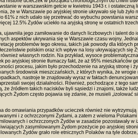
ia historie ucieczek w porządku chronologicznym od chwili utwo
owstanie w warszawskim getcie w kwietniu 1943 r. i ostateczną l
ia, że w Warszawie po aryjskiej stronie ukrywało się lub żyło 
oło 61% z nich udało się przetrwać do wybuchu powstania wars
ięcej 12.5% Żydów uciekło na aryjską stronę w ostatnich trzec
a, ujawniła jego zamiłowanie do danych liczbowych i talent do
nych aspektów ukrywania się w Warszawie czasu wojny. Jednak
retację problemów tego okresu, takich jak powody dla których p
łeczeństwie polskim oraz ich wpływ na losy ukrywających się 
ównież własnych rodzin. Na przykład, wysoce problematyczna j
 po aryjskiej stronie tłumaczy fakt, że aż 95% mieszkańców get
żoności procesu, jakim było przechodzenie na aryjską stronę i
anych środowisk mieszczańskich, z których wynika, że wrogie n
rzypadkach, nastroje te znajdowały wyraz w faktach denuncjow
 zaprzestali swojej działalności. Również, pochodzące z tego 
e źródłem takich nacisków byli sąsiedzi i znajomi, także ludzi
ch Żydom często pojawia się zdanie, że musieli „izolować się 
a do omawiania przypadków ucieczek również nie wytrzymują kry
wanymi i z ochrzczonymi Żydami, a zatem z wieloma Polakami po
ilowanych i ochrzczonych Żydów w zasadzie pozostawały w izol
liwiających zasymilowanym Żydom przeżycie po aryjskiej stroni
owanych Żydów grało role etnicznych Polaków na tyle dobrze, 