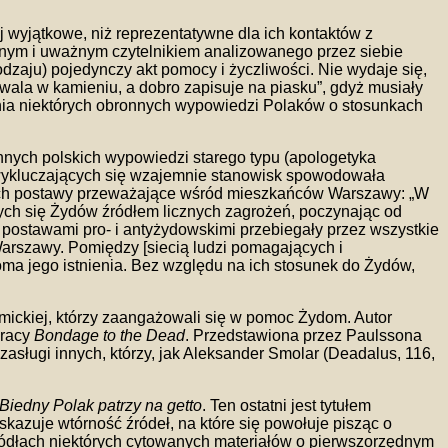
wyjątkowe, niż reprezentatywne dla ich kontaktów z
annym i uważnym czytelnikiem analizowanego przez siebie
dzaju) pojedynczy akt pomocy i życzliwości. Nie wydaje się,
rwala w kamieniu, a dobro zapisuje na piasku”, gdyż musiały
ania niektórych obronnych wypowiedzi Polaków o stosunkach
nnych polskich wypowiedzi starego typu (apologetyka
 wykluczających się wzajemnie stanowisk spowodowała
cych postawy przeważające wśród mieszkańców Warszawy: „W
cych się Żydów źródłem licznych zagrożeń, poczynając od
postawami pro- i antyżydowskimi przebiegały przez wszystkie
 Warszawy. Pomiędzy [siecią ludzi pomagających i
doma jego istnienia. Bez względu na ich stosunek do Żydów,
ickiej, którzy zaangażowali się w pomoc Żydom. Autor
pracy
Bondage to the Dead
. Przedstawiona przez Paulssona
sługi innych, którzy, jak Aleksander Smolar (Deadalus, 116,
Biedny Polak patrzy na getto
. Ten ostatni jest tytułem
skazuje wtórność źródeł, na które się powołuje pisząc o
ródłach niektórych cytowanych materiałów o pierwszorzędnym