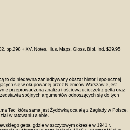
 pp.298 + XV, Notes. Illus. Maps. Gloss. Bibl. Ind. $29.95
cą to do niedawna zaniedbywany obszar historii społecznej
wających się w okupowanej przez Niemców Warszawie jest
awnie przeprowadzona analiza ilościowa ucieczek z getta oraz
 przedstawia spójnych argumentów odnoszących się do tych
a Tec, która sama jest Żydówką ocalałą z Zagłady w Polsce.
dział w ratowaniu siebie.
awskiego getta, gdzie w szczytowym okresie w 1941 r.