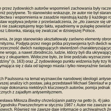
e przez żydowskich autorów wspomnień zachowania były raczej 
niż pozytywne. To stanowisko wskazuje, że autor nie był star
ectwa i wspomnienia w zasadzie rejestrują każdy (i każdego ro
staw wypływa jedynie z przeświadczenia, że „zło zawsze się ut
śli nie zaakceptujemy tego faktu, wpadniemy w pułapkę powiel
usz Libionka, starają się zwalczać w dzisiejszej Polsce.
wnia, że jego stanowisko ukształtowały zarówno elementy obro
emityzmu. Podjęta przez niego próba przyswojenia tych dwóch
 sprzeczność dwóch następujących stwierdzeń charakteryzują
e wrogo, a nawet zbrodniczo, ludzie, którzy byli dla ukrywają
cy z okupantem. Widoczne było, że linie podziału wyznaczone 
dziny” (s. 163) oraz „Z żydowskiego punktu widzenia były trzy
zymająca się z dala od tajnego miasta i tylko niewyraźnie świa
ch Paulssona na temat wyznawców narodowej ideologii antysem
szej analizy ich postaw, jaką przedstawił Michael Steinlauf w 
aje dokonania niektórych kluczowych autorów, pomija jednak za
ycznych z zajadłym antysemityzmem.
Czesława Miłosza
Biedny chrześcijanin patrzy na getto
(s. 4) jako
Tygodniku Powszechnym
w styczniu 1987 r. Autor nie zawsze w
asowych. Również nie zawsze daje informacje o archiwalnych ź