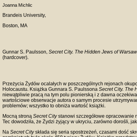
Joanna Michlic
Brandeis University,
Boston, MA
Gunnar S. Paulsson,
Secret City. The Hidden Jews of Warsa
(hardcover).
Przeżycia Żydów ocalałych w poszczególnych rejonach okupowa
Holocaustu. Książka Gunnara S. Paulssona
Secret City. The
niewątpliwie pracą na tym polu pionierską i z dawna oczekiwa
wartościowe obserwacje autora o samym procesie utrzymywania
problemów; wszystko to obniża wartość książki.
Mocną stroną
Secret City
stanowi szczegółowe opracowanie ni
Tec dowodziła, że Żydzi żyjący w ukryciu, zarówno dorośli, jak
Na
Secret City
składa się seria spostrzeżeń, czasami dość sk