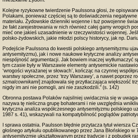
Kolejne ryzykowne twierdzenie Paulssona głosi, że opisywan
Polakami, ponieważ częściej są to doświadczenia negatywne 
materiału. Żydowskie dzienniki wojenne i tuż powojenne świad
że fakt zarejestrowania w nich również całej gamy wrogich po
mieć one jakieś uzasadnienie w rzeczywistości wojennej. Je
polsko-żydowskich, jakie młodzi polscy historycy, jak np. Dari
Podejście Paulssona do kwestii polskiego antysemityzmu uja
antysemityzmu), jak i nowe naukowe krytyczne analizy antys
niespójność argumentacji. Jak bowiem inaczej wytłumaczyć
tym czasie były w Warszawie elementy antysemickie nastawion
‘wrogości wyrażanej w słowach’, kończąc na czynnej współpra
warstwy społeczne, przez ‘trzy Warszawy’, a nawet poprzez ro
szmalcownikami
] znajdowała się przytłaczająca większość tr
nigdy im ani nie pomogli, ani nie zaszkodzili.” (s. 142)
Obronna postawa Polaków najsilniej uwidacznia się w uwaga
nazywa tę nieliczna grupę bohaterami i nie uwzględnia wnikliw
krytyczna analiza współczesnego antysemityzmu polskiego uzn
1987 s. 41), wskazywali na kompatybilność poglądów patriot
I sprawa ostatnia. Paulsson błędnie przytacza tytuł wiersza 
głośnego artykułu opublikowanego przez Jana Błońskiego w
antysemityzmie ukształtowanym przez tradycje i z pobudek r