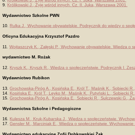
8.
Królikowski J., Żyję wśród innych. Cz. I. Juka, Warszawa 2001.
9.
Królikowski J., Żyję wśród innych. Cz. II. Juka, Warszawa 2001.
Wydawnictwo Szkolne PWN
10.
Rulka J., Wychowanie obywatelskie. Podręcznik do wiedzy o spo
Oficyna Edukacyjna Krzysztof Pazdro
11.
Wojtaszczyk K., Załęski P., Wychowanie obywatelskie. Wiedza o 
wydawnictwo M. Rożak
12.
Kryszk K., Kryszk R., Wiedza o społeczeństwie. Podręcznik I. Zes
Wydawnictwo Rubikon
13.
Grochowska-Piróg A., Kosińska E., Król T., Maśnik K., Sobiecki R
14.
Kosińska E., Król T., Leyko M., Maśnik K., Putyński L., Sobiecki
15.
Grochowska-Piróg A., Kosińska E., Sobiecki R., Sulczewski G., Ża
Wydawnictwa Szkolne i Pedagogiczne
16.
Kulesza M., Kruk-Kubarska J., Wiedza o społeczeństwie. Wychow
17.
Gensler M., Marciniak E., Wiedza o społeczeństwie. Wychowanie
Wydawnictwo edukacyjne Zofii Dobkowskiej Żak