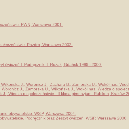
łeczeństwie. PWN, Warszawa 2001.
społeczeństwie. Pazdro, Warszawa 2002.
zyt ćwiczeń I. Podręcznik II. Rożak, Gdańsk 1999 i 2000.
., Wilkońska J., Woronicz J., Zachara B., Zamorska U., Wokół nas. Wi
 R., Woronicz J., Zamorska U., Wilkońska J., Wokół nas. Wiedza o społe
k J., Wiedza o społeczeństwie. III klasa gimnazjum. Rubikon, Kraków 2
anie obywatelskie. WSiP, Warszawa 2004.
 obywatelskie. Podręcznik oraz Zeszyt ćwiczeń. WSiP, Warszawa 2000.