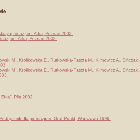
wie
 klasy gimnazjum. Arka, Poznań 2002.
imnazjum. Arka, Poznań 2002.
lkowski M., Królikowska E., Rutkowska-Paszta M., Klimowicz A., Sińcza
003.
lkowski M., Królikowska E., Rutkowska-Paszta M., Klimowicz A., Sińcza
003.
Efka", Piła 2002.
Podręcznik dla gimnazjum. Graf-Punkt, Warszawa 1999.