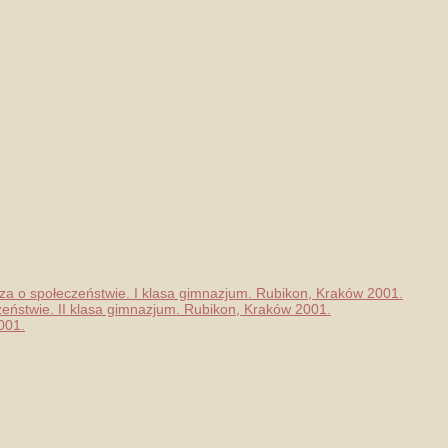
edza o społeczeństwie. I klasa gimnazjum. Rubikon, Kraków 2001.
czeństwie. II klasa gimnazjum. Rubikon, Kraków 2001.
001.