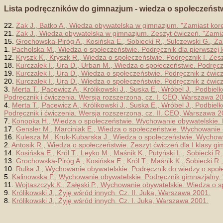
Lista podręczników do gimnazjum - wiedza o społeczeńst
22.
Żak J., Batko A., Wiedza obywatelska w gimnazjum. "Zamiast kor
21.
Żak J., Wiedza obywatelska w gimnazjum. Zeszyt ćwiczeń. "Zamia
15.
Grochowska-Piróg A., Kosińska E., Sobiecki R., Sulczewski G., Ża
1.
Pacholska M., Wiedza o społeczeństwie. Podręcznik dla pierwszej
12.
Kryszk K., Kryszk R., Wiedza o społeczeństwie. Podręcznik I. Zes
18.
Kurczałek I., Ura D., Urban M., Wiedza o społeczeństwie. Podręc
19.
Kurczałek I., Ura D., Wiedza o społeczeństwie. Podręcznik z ćwic
20.
Kurczałek I., Ura D., Wiedza o społeczeństwie. Podręcznik z ćwic
3.
Merta T., Pacewicz A., Królikowski J., Suska E., Wróbel J., Podbie
Podręcznik i ćwiczenia. Wersja rozszerzona, cz. I. CEO, Warszawa 2
4.
Merta T., Pacewicz A., Królikowski J., Suska E., Wróbel J., Podbie
Podręcznik i ćwiczenia. Wersja rozszerzona, cz. II. CEO, Warszawa 2
7.
Konopka H., Wiedza o społeczeństwie. Wychowanie obywatelskie. 
17.
Gensler M., Marciniak E., Wiedza o społeczeństwie. Wychowanie
16.
Kulesza M., Kruk-Kubarska J., Wiedza o społeczeństwie. Wychow
2.
Antosik R., Wiedza o społeczeństwie. Zeszyt ćwiczeń dla I klasy g
14.
Kosińska E., Król T., Leyko M., Maśnik K., Putyński L., Sobiecki
13.
Grochowska-Piróg A., Kosińska E., Król T., Maśnik K., Sobiecki R
10.
Rulka J., Wychowanie obywatelskie. Podręcznik do wiedzy o spo
5.
Kalinowska F., Wychowanie obywatelskie. Podręcznik gimnazjalny. "
11.
Wojtaszczyk K., Załęski P., Wychowanie obywatelskie. Wiedza o 
9.
Królikowski J., Żyję wśród innych. Cz. II. Juka, Warszawa 2001.
8.
Królikowski J., Żyję wśród innych. Cz. I. Juka, Warszawa 2001.