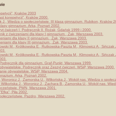
wie
epetycji", Kraków 2003
st korepetycji", Kraków 2000.
k J., Wiedza o społeczeństwie. III klasa gimnazjum. Rubikon, Kraków 2
 klasy gimnazjum. Arka, Poznań 2002.
zyt ćwiczeń I. Podręcznik II. Rożak, Gdańsk 1999 i 2000.
znik z ćwiczeniami dla klasy I gimnazjum., Żak, Warszawa 2003.
zeniami dla klasy II gimnazjum., Żak, Warszawa 2003.
zeniami dla klasy III gimnazjum., Żak, Warszawa 2003.
lkowski M., Królikowska E., Rutkowska-Paszta M., Klimowicz A., Sińcza
003.
lkowski M., Królikowska E., Rutkowska-Paszta M., Klimowicz A., Sińcza
003.
Podręcznik dla gimnazjum. Graf-Punkt, Warszawa 1999.
 obywatelskie. Podręcznik oraz Zeszyt ćwiczeń. WSiP, Warszawa 2000.
anie obywatelskie. WSiP, Warszawa 2004.
imnazjum. Arka, Poznań 2002.
 R., Woronicz J., Zamorska U., Wilkońska J., Wokół nas. Wiedza o społe
., Wilkońska J., Woronicz J., Zachara B., Zamorska U., Wokół nas. Wi
łeczeństwie. PWN, Warszawa 2001.
Efka", Piła 2002.
społeczeństwie. Pazdro, Warszawa 2002.