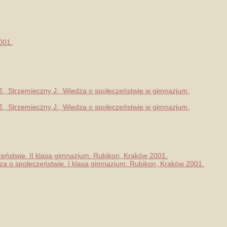
001.
k J., Strzemieczny J., Wiedza o społeczeństwie w gimnazjum.
k J., Strzemieczny J., Wiedza o społeczeństwie w gimnazjum.
czeństwie. II klasa gimnazjum. Rubikon, Kraków 2001.
edza o społeczeństwie. I klasa gimnazjum. Rubikon, Kraków 2001.