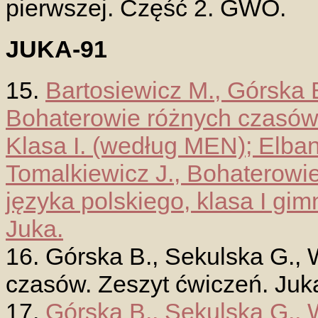
pierwszej. Część 2. GWO.
JUKA-91
15.
Bartosiewicz M., Górska B
Bohaterowie różnych czasów.
Klasa I. (według MEN); Elba
Tomalkiewicz J., Bohaterowi
języka polskiego, klasa I gim
Juka.
16. Górska B., Sekulska G., 
czasów. Zeszyt ćwiczeń. Juk
17.
Górska B., Sekulska G., W