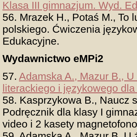
Klasa III gimnazjum. Wyd. E
56. Mrazek H., Potaś M., To 
polskiego. Ćwiczenia języko
Edukacyjne.
Wydawnictwo eMPi2
57.
Adamska A., Mazur B., U 
literackiego i językowego dl
58. Kasprzykowa B., Naucz się
Podręcznik dla klasy I gimn
video i 2 kasety magnetofon
59. Adamska A., Mazur B. U ź