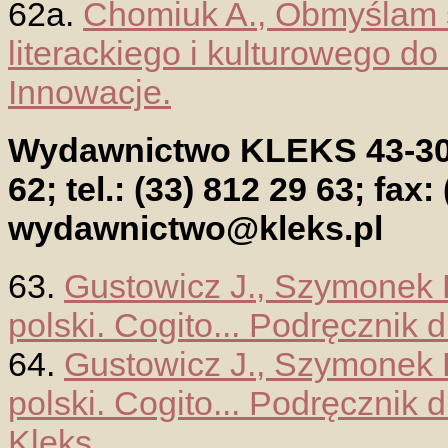
62a.
Chomiuk A., Obmyślam ś
literackiego i kulturowego do
Innowacje.
Wydawnictwo KLEKS 43-300 
62; tel.: (33) 812 29 63; fax:
wydawnictwo@kleks.pl
63.
Gustowicz J., Szymonek E.
polski. Cogito... Podręcznik dl
64.
Gustowicz J., Szymonek E.
polski. Cogito... Podręcznik d
Kleks.