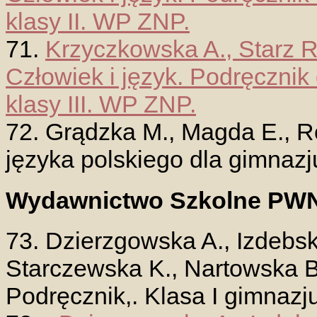
klasy II. WP ZNP.
71.
Krzyczkowska A., Starz R
Człowiek i język. Podręcznik
klasy III. WP ZNP.
72. Grądzka M., Magda E., R
języka polskiego dla gimnaz
Wydawnictwo Szkolne PW
73. Dzierzgowska A., Izdebsk
Starczewska K., Nartowska B
Podręcznik,. Klasa I gimnaz