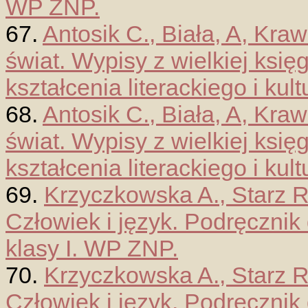
WP ZNP.
67.
Antosik C., Biała, A, Kr
świat. Wypisy z wielkiej księg
kształcenia literackiego i kul
68.
Antosik C., Biała, A, Kr
świat. Wypisy z wielkiej księg
kształcenia literackiego i kul
69.
Krzyczkowska A., Starz R
Człowiek i język. Podręcznik
klasy I. WP ZNP.
70.
Krzyczkowska A., Starz R
Człowiek i język. Podręcznik