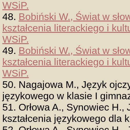
WSiP.
48.
Bobiński W., Świat w sło
kształcenia literackiego i ku
WSiP.
49.
Bobiński W., Świat w sło
kształcenia literackiego i kul
WSiP.
50. Nagajowa M., Język ojczy
językowego w klasie I gimna
51. Orłowa A., Synowiec H., 
kształcenia językowego dla kl
52. Orłowa A., Synowiec H., 